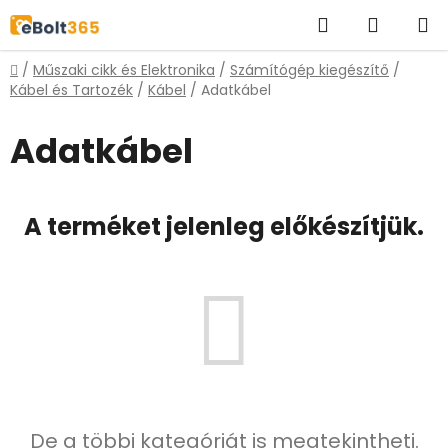
Ugrás
Keresés
KOSÁR
a
fő
Kezdőlap
/
Műszaki cikk és Elektronika
/
Számítógép kiegészítő
/
tartalomhoz
Kábel és Tartozék
/
Kábel
/
Adatkábel
Adatkábel
A terméket jelenleg előkészítjük.
De a többi kategóriát is megtekintheti.