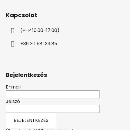
á
b
Kapcsolat
l
é
(H-P 10:00–17:00)
c
+36 30 581 33 85
Bejelentkezés
E-mail
Jelszó
BEJELENTKEZÉS