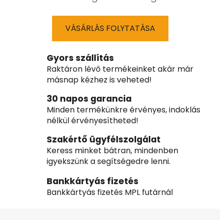
VÁSÁRLÁS FOLYTATÁSA
Gyors szállítás
Raktáron lévő termékeinket akár már
másnap kézhez is veheted!
30 napos garancia
Minden termékünkre érvényes, indoklás
nélkül érvényesítheted!
Szakértő ügyfélszolgálat
Keress minket bátran, mindenben
igyekszünk a segítségedre lenni.
Bankkártyás fizetés
Bankkártyás fizetés MPL futárnál
L