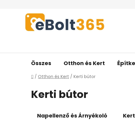
Ugrás
a
fő
tartalomhoz
Összes
Otthon és Kert
Építke
Kezdőlap
/
Otthon és Kert
/
Kerti bútor
Kerti bútor
Napellenző és Árnyékoló
Kert