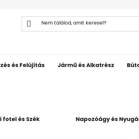
zés és Felújítás
Jármű és Alkatrész
Bút
i fotel és Szék
Napozóágy és Nyugá