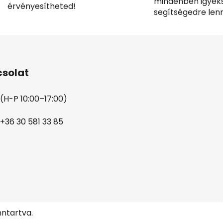
mindenben igyek
érvényesítheted!
segítségedre lenn
solat
(H-P 10:00–17:00)
+36 30 581 33 85
nntartva.