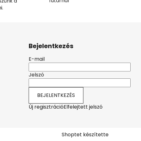
futárnál
szünk a
i.
Bejelentkezés
E-mail
Jelszó
BEJELENTKEZÉS
Új regisztráció
Elfelejtett jelszó
Shoptet készítette