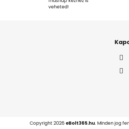
másnap kézhez is
veheted!
L
á
Kapc
b
l
é
c
Copyright 2026
eBolt365.hu
. Minden jog fe