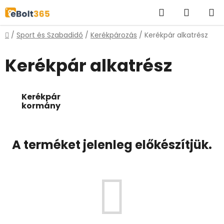
Ugrás
Keresés
KOSÁR
a
fő
Kezdőlap
/
Sport és Szabadidő
/
Kerékpározás
/
Kerékpár alkatrész
tartalomhoz
Kerékpár alkatrész
Kerékpár
kormány
A terméket jelenleg előkészítjük.