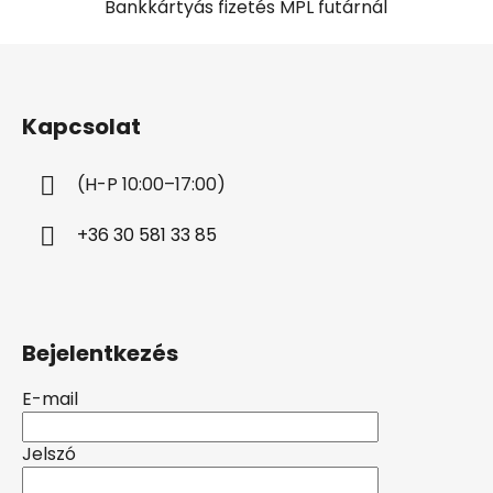
Bankkártyás fizetés MPL futárnál
L
á
b
Kapcsolat
l
é
(H-P 10:00–17:00)
c
+36 30 581 33 85
Bejelentkezés
E-mail
Jelszó