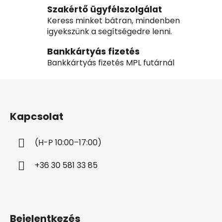
Szakértő ügyfélszolgálat
Keress minket bátran, mindenben
igyekszünk a segítségedre lenni.
Bankkártyás fizetés
Bankkártyás fizetés MPL futárnál
L
á
b
Kapcsolat
l
é
(H-P 10:00–17:00)
c
+36 30 581 33 85
Bejelentkezés