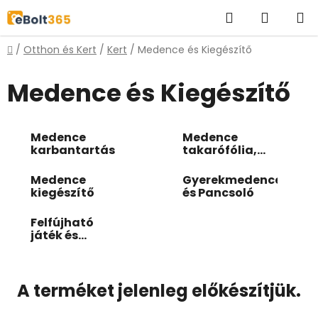
Ugrás
Keresés
KOSÁR
a
fő
Kezdőlap
/
Otthon és Kert
/
Kert
/
Medence és Kiegészítő
tartalomhoz
Medence és Kiegészítő
Medence
Medence
karbantartás
takarófólia,
alátét
Medence
Gyerekmedence
kiegészítő
és Pancsoló
Felfújható
játék és
Strandjáték
A terméket jelenleg előkészítjük.