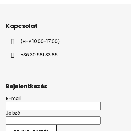
L
á
b
Kapcsolat
l
é
(H-P 10:00–17:00)
c
+36 30 581 33 85
Bejelentkezés
E-mail
Jelszó