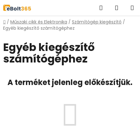
Ugrás
Keresés
KOSÁR
a
fő
Kezdőlap
/
Műszaki cikk és Elektronika
/
Számítógép kiegészítő
/
tartalomhoz
Egyéb kiegészítő számítógéphez
Egyéb kiegészítő
számítógéphez
A terméket jelenleg előkészítjük.