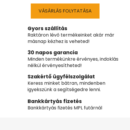
VÁSÁRLÁS FOLYTATÁSA
Gyors szállítás
Raktáron lévő termékeinket akár már
másnap kézhez is veheted!
30 napos garancia
Minden termékünkre érvényes, indoklás
nélkül érvényesítheted!
Szakértő ügyfélszolgálat
Keress minket bátran, mindenben
igyekszünk a segítségedre lenni.
Bankkártyás fizetés
Bankkártyás fizetés MPL futárnál
L
á