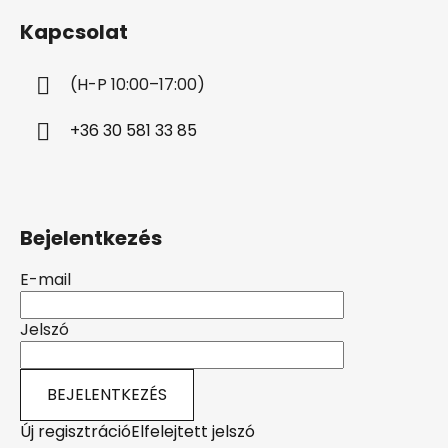
b
Kapcsolat
l
é
(H-P 10:00–17:00)
c
+36 30 581 33 85
Bejelentkezés
E-mail
Jelszó
BEJELENTKEZÉS
Új regisztráció
Elfelejtett jelszó