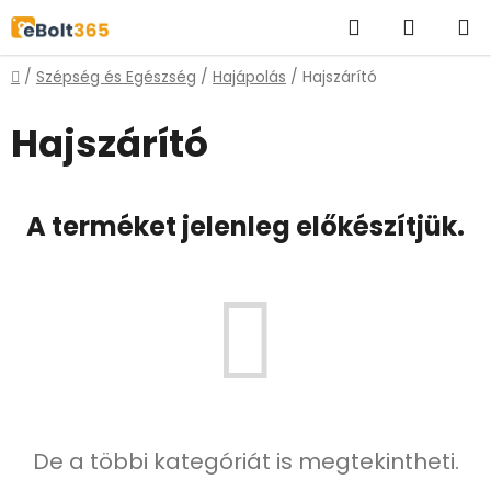
Ugrás
Keresés
KOSÁR
a
fő
Kezdőlap
/
Szépség és Egészség
/
Hajápolás
/
Hajszárító
tartalomhoz
Hajszárító
A terméket jelenleg előkészítjük.
De a többi kategóriát is megtekintheti.