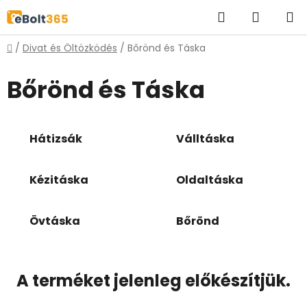
Ugrás
Keresés
KOSÁR
a
fő
Kezdőlap
/
Divat és Öltözködés
/
Bőrönd és Táska
tartalomhoz
Bőrönd és Táska
Hátizsák
Válltáska
Kézitáska
Oldaltáska
Övtáska
Bőrönd
A terméket jelenleg előkészítjük.