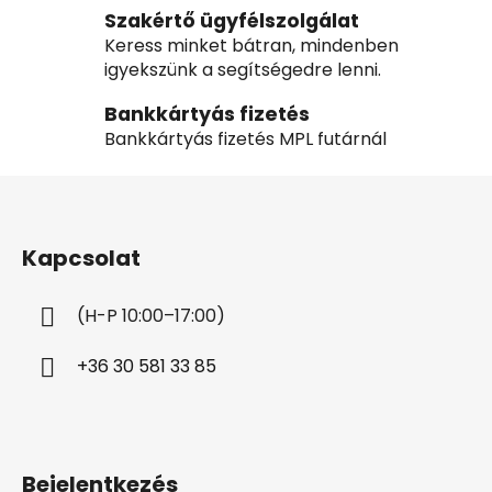
Szakértő ügyfélszolgálat
Keress minket bátran, mindenben
igyekszünk a segítségedre lenni.
Bankkártyás fizetés
Bankkártyás fizetés MPL futárnál
L
á
b
Kapcsolat
l
é
(H-P 10:00–17:00)
c
+36 30 581 33 85
Bejelentkezés