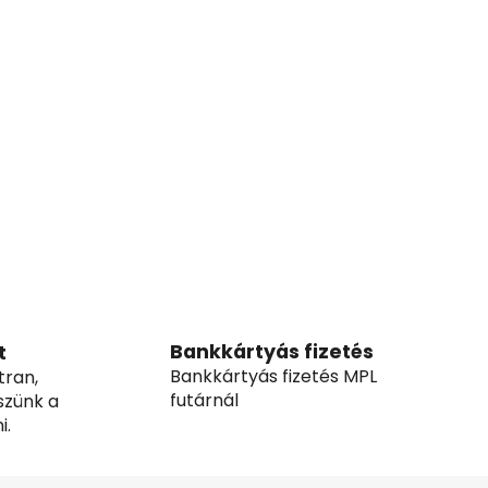
Bankkártyás fizetés
t
Bankkártyás fizetés MPL
tran,
futárnál
szünk a
i.