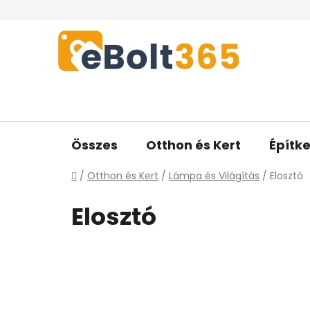
Ugrás
a
fő
tartalomhoz
Összes
Otthon és Kert
Építke
Kezdőlap
/
Otthon és Kert
/
Lámpa és Világítás
/
Elosztó
Elosztó