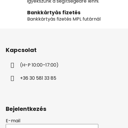
igyekszünk a segítségedre lenni.
Bankkártyás fizetés
Bankkártyás fizetés MPL futárnál
L
á
b
Kapcsolat
l
é
(H-P 10:00–17:00)
c
+36 30 581 33 85
Bejelentkezés
E-mail