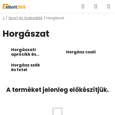
Ugrás
Keresés
KOSÁR
a
fő
Kezdőlap
/
Sport és Szabadidő
/
Horgászat
tartalomhoz
Horgászat
Horgászati
Horgász csali
aprócikk és
kiegészítő
Horgász szék
és fotel
A terméket jelenleg előkészítjük.