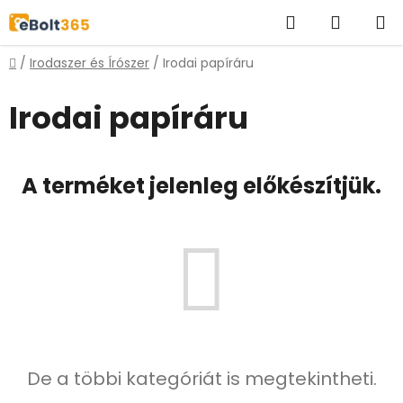
Ugrás
Keresés
KOSÁR
a
fő
Kezdőlap
/
Irodaszer és Írószer
/
Irodai papíráru
tartalomhoz
Irodai papíráru
A terméket jelenleg előkészítjük.
De a többi kategóriát is megtekintheti.