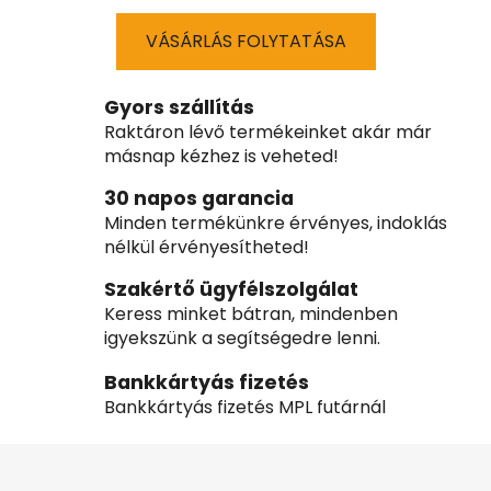
VÁSÁRLÁS FOLYTATÁSA
Gyors szállítás
Raktáron lévő termékeinket akár már
másnap kézhez is veheted!
30 napos garancia
Minden termékünkre érvényes, indoklás
nélkül érvényesítheted!
Szakértő ügyfélszolgálat
Keress minket bátran, mindenben
igyekszünk a segítségedre lenni.
Bankkártyás fizetés
Bankkártyás fizetés MPL futárnál
L
á