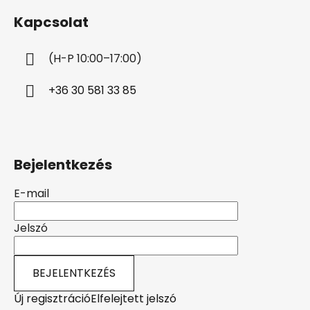
b
Kapcsolat
l
é
(H-P 10:00–17:00)
c
+36 30 581 33 85
Bejelentkezés
E-mail
Jelszó
BEJELENTKEZÉS
Új regisztráció
Elfelejtett jelszó