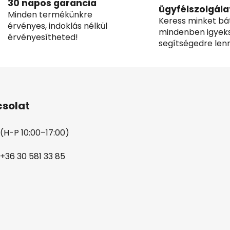
30 napos garancia
ügyfélszolgála
Minden termékünkre
Keress minket bá
érvényes, indoklás nélkül
mindenben igyek
érvényesítheted!
segítségedre lenn
solat
(H-P 10:00–17:00)
+36 30 581 33 85