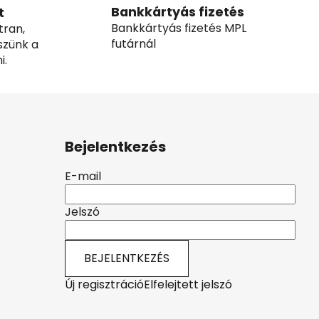
Bankkártyás fizetés
t
Bankkártyás fizetés MPL
tran,
futárnál
szünk a
i.
Bejelentkezés
E-mail
Jelszó
BEJELENTKEZÉS
Új regisztráció
Elfelejtett jelszó