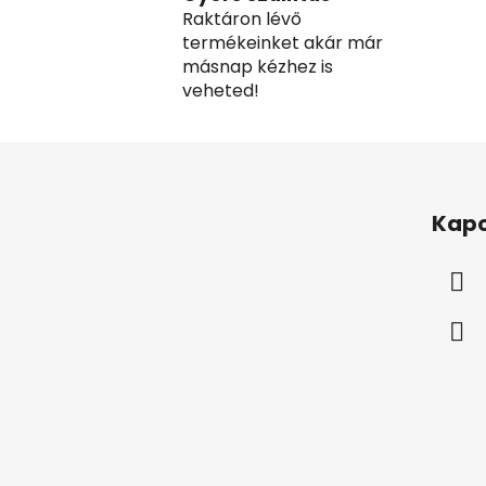
Raktáron lévő
termékeinket akár már
másnap kézhez is
veheted!
L
á
Kapc
b
l
é
c