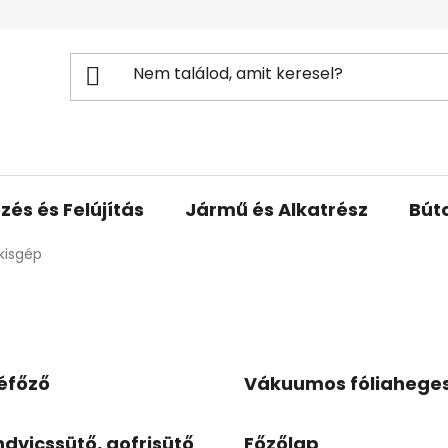
zés és Felújítás
Jármű és Alkatrész
Bút
kisgép
éfőző
Vákuumos fóliahege
dvicssütő, gofrisütő
Főzőlap