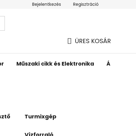
Bejelentkezés
Regisztráció
ÜRES KOSÁR
KOSÁR
or
Műszaki cikk és Elektronika
Állattartá
sztő
Turmixgép
Vízforraló