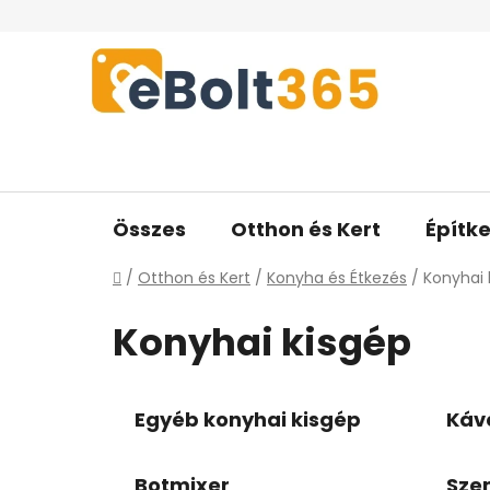
Ugrás
a
fő
tartalomhoz
Összes
Otthon és Kert
Építke
Kezdőlap
/
Otthon és Kert
/
Konyha és Étkezés
/
Konyhai 
Konyhai kisgép
Egyéb konyhai kisgép
Káv
Botmixer
Szen