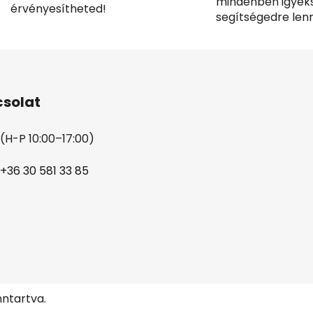
mindenben igyek
érvényesítheted!
segítségedre lenn
solat
(H-P 10:00–17:00)
+36 30 581 33 85
nntartva.