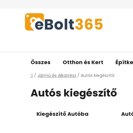
Ugrás
a
fő
tartalomhoz
Összes
Otthon és Kert
Építke
Kezdőlap
/
Jármű és Alkatrész
/
Autós kiegészítő
Autós kiegészítő
Kiegészítő Autóba
Aut