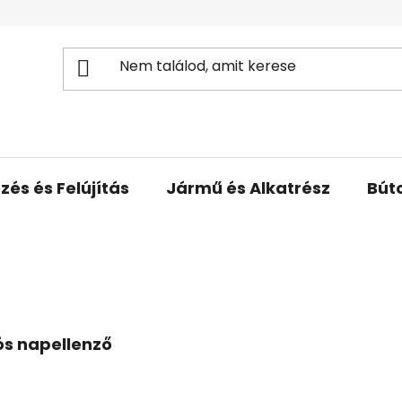
zés és Felújítás
Jármű és Alkatrész
Bút
ós napellenző