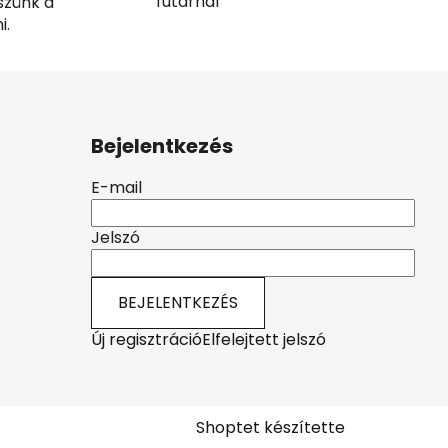
futárnál
szünk a
i.
Bejelentkezés
E-mail
Jelszó
BEJELENTKEZÉS
Új regisztráció
Elfelejtett jelszó
Shoptet készítette