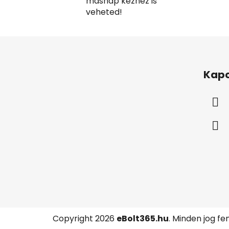
másnap kézhez is
veheted!
L
á
Kapc
b
l
é
c
Copyright 2026
eBolt365.hu
. Minden jog fe