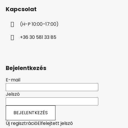
b
Kapcsolat
l
é
(H-P 10:00–17:00)
c
+36 30 581 33 85
Bejelentkezés
E-mail
Jelszó
BEJELENTKEZÉS
Új regisztráció
Elfelejtett jelszó