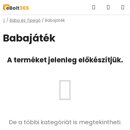
Ugrás
Keresés
KOSÁR
a
fő
Kezdőlap
/
Baba és Tipegő
/
Babajáték
tartalomhoz
Babajáték
A terméket jelenleg előkészítjük.
De a többi kategóriát is megtekintheti.