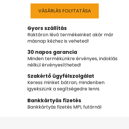
VÁSÁRLÁS FOLYTATÁSA
Gyors szállítás
Raktáron lévő termékeinket akár már
másnap kézhez is veheted!
30 napos garancia
Minden termékünkre érvényes, indoklás
nélkül érvényesítheted!
Szakértő ügyfélszolgálat
Keress minket bátran, mindenben
igyekszünk a segítségedre lenni.
Bankkártyás fizetés
Bankkártyás fizetés MPL futárnál
L
á