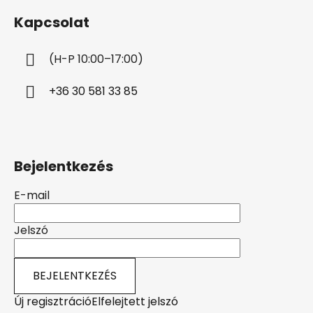
b
Kapcsolat
l
é
(H-P 10:00–17:00)
c
+36 30 581 33 85
Bejelentkezés
E-mail
Jelszó
BEJELENTKEZÉS
Új regisztráció
Elfelejtett jelszó