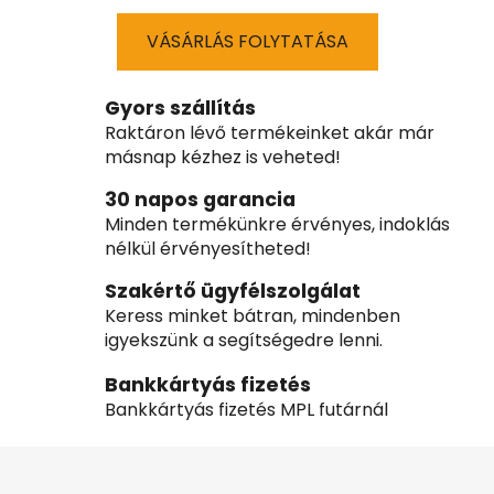
VÁSÁRLÁS FOLYTATÁSA
Gyors szállítás
Raktáron lévő termékeinket akár már
másnap kézhez is veheted!
30 napos garancia
Minden termékünkre érvényes, indoklás
nélkül érvényesítheted!
Szakértő ügyfélszolgálat
Keress minket bátran, mindenben
igyekszünk a segítségedre lenni.
Bankkártyás fizetés
Bankkártyás fizetés MPL futárnál
L
á