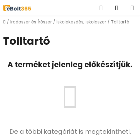
Ugrás
Keresés
KOSÁR
a
fő
Kezdőlap
/
Irodaszer és Írószer
/
Iskolakezdés, iskolaszer
/
Tolltartó
tartalomhoz
Tolltartó
A terméket jelenleg előkészítjük.
De a többi kategóriát is megtekintheti.