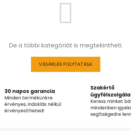
De a többi kategóriát is megtekintheti.
VÁSÁRLÁS FOLYTATÁSA
Szakértő
30 napos garancia
ügyfélszolgála
Minden termékünkre
Keress minket bá
érvényes, indoklás nélkül
mindenben igyek
érvényesítheted!
segítségedre lenn