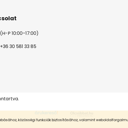
solat
(H-P 10:00–17:00)
+36 30 581 33 85
nntartva.
szabásához, közösségi funkciók biztosításához, valamint weboldalforgal
Árukereső.hu