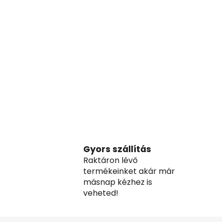
Gyors szállítás
Raktáron lévő
termékeinket akár már
másnap kézhez is
veheted!