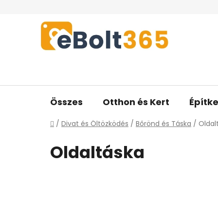
Ugrás
a
fő
tartalomhoz
Összes
Otthon és Kert
Építke
Kezdőlap
/
Divat és Öltözködés
/
Bőrönd és Táska
/
Oldal
Oldaltáska