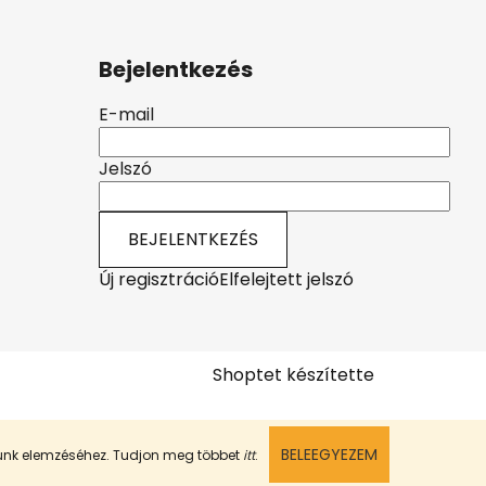
Bejelentkezés
E-mail
Jelszó
BEJELENTKEZÉS
Új regisztráció
Elfelejtett jelszó
Shoptet készítette
BELEEGYEZEM
munk elemzéséhez. Tudjon meg többet
itt
.