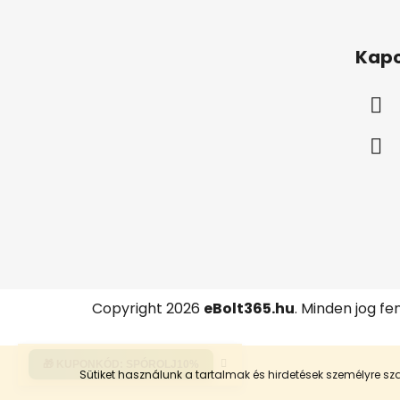
L
á
Kapc
b
l
é
c
Copyright 2026
eBolt365.hu
. Minden jog fe
🎁 KUPONKÓD:
SPÓROLJ10%
Sütiket használunk a tartalmak és hirdetések személyre 