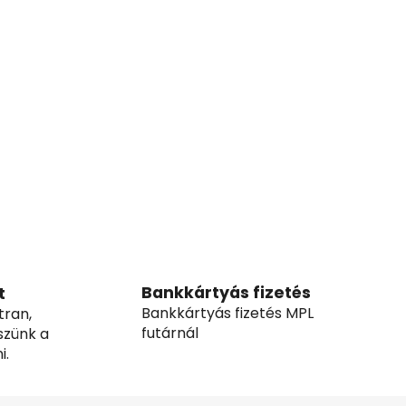
Bankkártyás fizetés
t
Bankkártyás fizetés MPL
tran,
futárnál
szünk a
i.