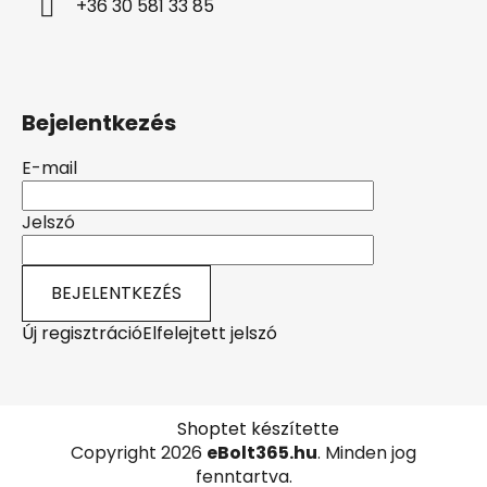
+36 30 581 33 85
Bejelentkezés
E-mail
Jelszó
BEJELENTKEZÉS
Új regisztráció
Elfelejtett jelszó
Shoptet készítette
Copyright 2026
eBolt365.hu
. Minden jog
fenntartva.