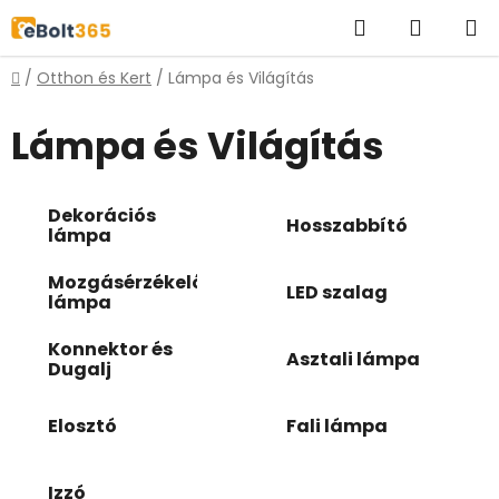
Ugrás
Keresés
KOSÁR
a
fő
Kezdőlap
/
Otthon és Kert
/
Lámpa és Világítás
tartalomhoz
Lámpa és Világítás
Dekorációs
Hosszabbító
lámpa
Mozgásérzékelős
LED szalag
lámpa
Konnektor és
Asztali lámpa
Dugalj
Elosztó
Fali lámpa
Izzó