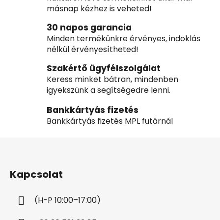
másnap kézhez is veheted!
30 napos garancia
Minden termékünkre érvényes, indoklás
nélkül érvényesítheted!
Szakértő ügyfélszolgálat
Keress minket bátran, mindenben
igyekszünk a segítségedre lenni.
Bankkártyás fizetés
Bankkártyás fizetés MPL futárnál
L
á
b
Kapcsolat
l
é
(H-P 10:00–17:00)
c