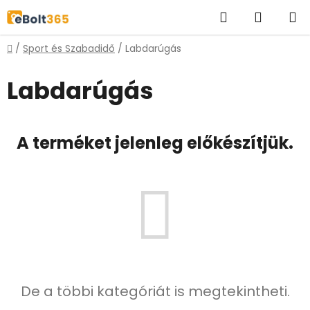
Ugrás
Keresés
KOSÁR
a
fő
Kezdőlap
/
Sport és Szabadidő
/
Labdarúgás
tartalomhoz
Labdarúgás
A terméket jelenleg előkészítjük.
De a többi kategóriát is megtekintheti.