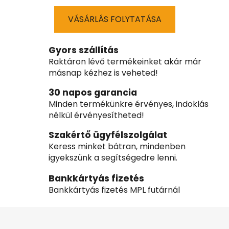
VÁSÁRLÁS FOLYTATÁSA
Gyors szállítás
Raktáron lévő termékeinket akár már
másnap kézhez is veheted!
30 napos garancia
Minden termékünkre érvényes, indoklás
nélkül érvényesítheted!
Szakértő ügyfélszolgálat
Keress minket bátran, mindenben
igyekszünk a segítségedre lenni.
Bankkártyás fizetés
Bankkártyás fizetés MPL futárnál
L
á