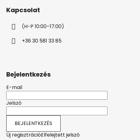
b
Kapcsolat
l
é
(H-P 10:00–17:00)
c
+36 30 581 33 85
Bejelentkezés
E-mail
Jelszó
BEJELENTKEZÉS
Új regisztráció
Elfelejtett jelszó