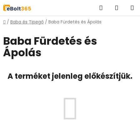
Ugrás
Keresés
KOSÁR
a
fő
Kezdőlap
/
Baba és Tipegő
/
Baba Fürdetés és Ápolás
tartalomhoz
Baba Fürdetés és
Ápolás
A terméket jelenleg előkészítjük.