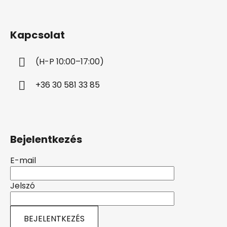
L
á
b
Kapcsolat
l
é
(H-P 10:00–17:00)
c
+36 30 581 33 85
Bejelentkezés
E-mail
Jelszó
BEJELENTKEZÉS