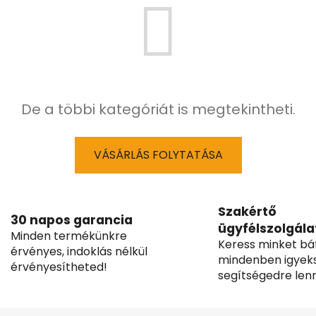
De a többi kategóriát is megtekintheti.
VÁSÁRLÁS FOLYTATÁSA
Szakértő
30 napos garancia
ügyfélszolgála
Minden termékünkre
Keress minket bá
érvényes, indoklás nélkül
mindenben igyek
érvényesítheted!
segítségedre lenn