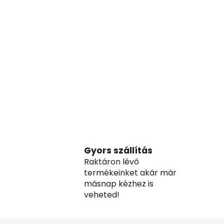
Gyors szállítás
Raktáron lévő
termékeinket akár már
másnap kézhez is
veheted!