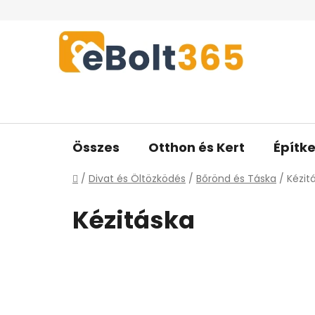
Ugrás
a
fő
tartalomhoz
Összes
Otthon és Kert
Építke
Kezdőlap
/
Divat és Öltözködés
/
Bőrönd és Táska
/
Kézit
Kézitáska