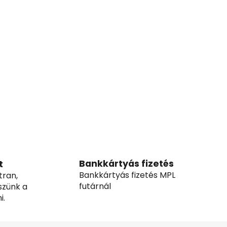
Bankkártyás fizetés
t
Bankkártyás fizetés MPL
tran,
futárnál
szünk a
i.