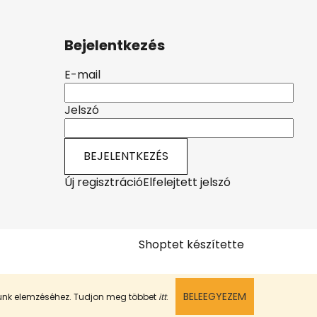
Bejelentkezés
E-mail
Jelszó
BEJELENTKEZÉS
Új regisztráció
Elfelejtett jelszó
Shoptet készítette
BELEEGYEZEM
munk elemzéséhez. Tudjon meg többet
itt
.