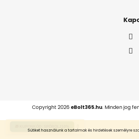
L
á
Kapc
b
l
é
c
Copyright 2026
eBolt365.hu
. Minden jog fe
🎁 KUPONKÓD:
SPÓROLJ10%
Sütiket használunk a tartalmak és hirdetések személyre 