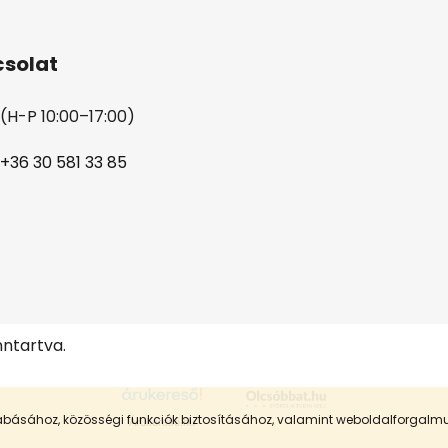
solat
(H-P 10:00–17:00)
+36 30 581 33 85
nntartva.
szabásához, közösségi funkciók biztosításához, valamint weboldalforgal
Árukereső.hu