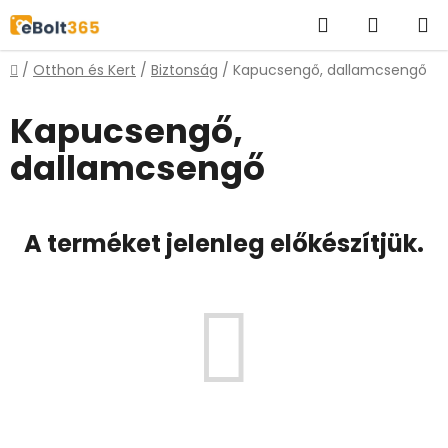
Ugrás
Keresés
KOSÁR
a
fő
Kezdőlap
/
Otthon és Kert
/
Biztonság
/
Kapucsengő, dallamcsengő
tartalomhoz
Kapucsengő,
dallamcsengő
A terméket jelenleg előkészítjük.