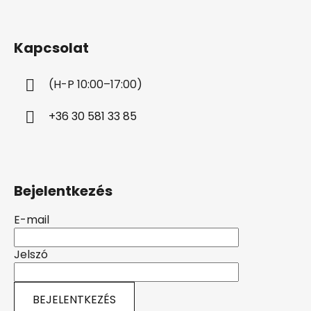
L
á
b
Kapcsolat
l
é
(H-P 10:00–17:00)
c
+36 30 581 33 85
Bejelentkezés
E-mail
Jelszó
BEJELENTKEZÉS