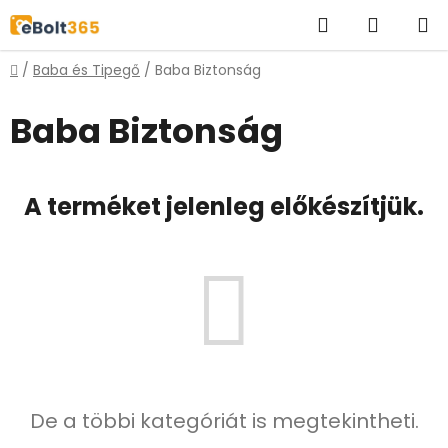
Ugrás
Keresés
KOSÁR
a
fő
Kezdőlap
/
Baba és Tipegő
/
Baba Biztonság
tartalomhoz
Baba Biztonság
A terméket jelenleg előkészítjük.
De a többi kategóriát is megtekintheti.