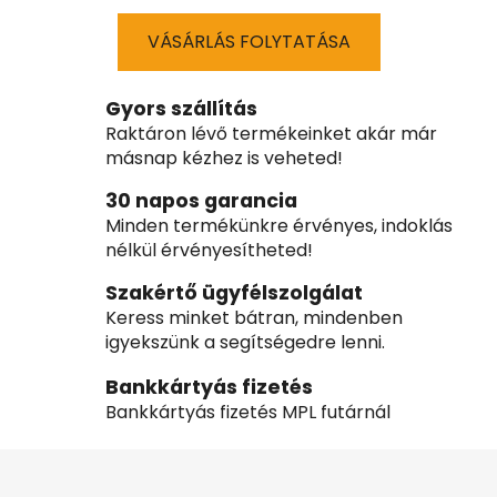
VÁSÁRLÁS FOLYTATÁSA
Gyors szállítás
Raktáron lévő termékeinket akár már
másnap kézhez is veheted!
30 napos garancia
Minden termékünkre érvényes, indoklás
nélkül érvényesítheted!
Szakértő ügyfélszolgálat
Keress minket bátran, mindenben
igyekszünk a segítségedre lenni.
Bankkártyás fizetés
Bankkártyás fizetés MPL futárnál
L
á