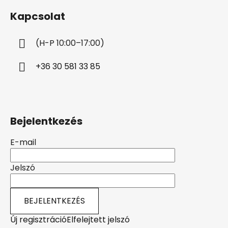
b
Kapcsolat
l
é
(H-P 10:00–17:00)
c
+36 30 581 33 85
Bejelentkezés
E-mail
Jelszó
BEJELENTKEZÉS
Új regisztráció
Elfelejtett jelszó