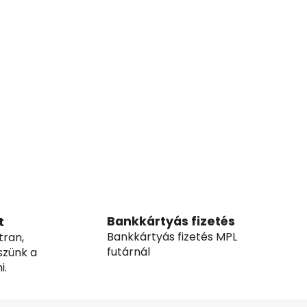
Bankkártyás fizetés
t
Bankkártyás fizetés MPL
tran,
futárnál
szünk a
i.