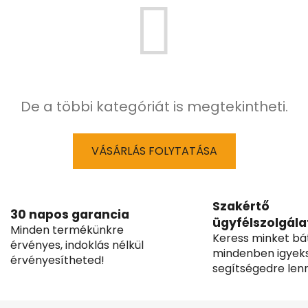
De a többi kategóriát is megtekintheti.
VÁSÁRLÁS FOLYTATÁSA
Szakértő
30 napos garancia
ügyfélszolgála
Minden termékünkre
Keress minket bá
érvényes, indoklás nélkül
mindenben igyek
érvényesítheted!
segítségedre lenn