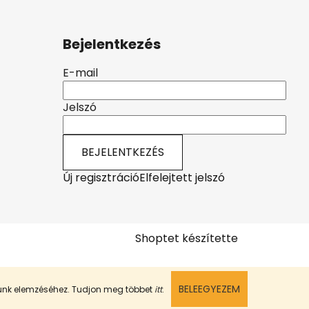
Bejelentkezés
E-mail
Jelszó
BEJELENTKEZÉS
Új regisztráció
Elfelejtett jelszó
Shoptet készítette
BELEEGYEZEM
munk elemzéséhez. Tudjon meg többet
itt
.