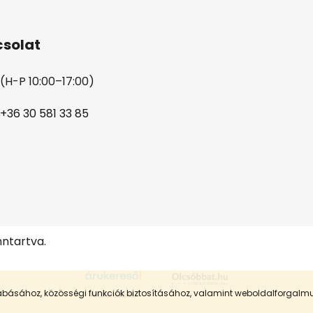
solat
(H-P 10:00–17:00)
+36 30 581 33 85
nntartva.
szabásához, közösségi funkciók biztosításához, valamint weboldalforgal
Árukereső.hu