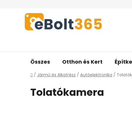
Ugrás
a
fő
tartalomhoz
Összes
Otthon és Kert
Építke
Kezdőlap
/
Jármű és Alkatrész
/
Autóelektronika
/
Tolató
Tolatókamera