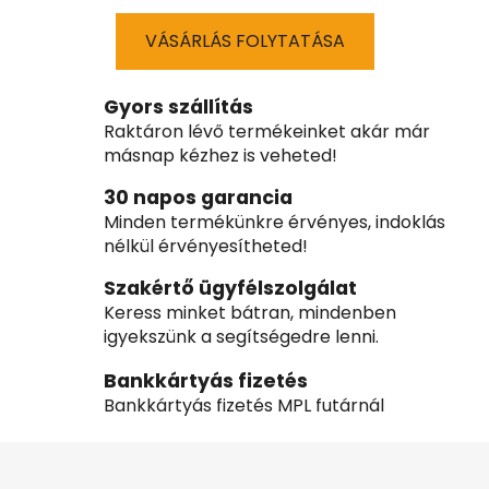
VÁSÁRLÁS FOLYTATÁSA
Gyors szállítás
Raktáron lévő termékeinket akár már
másnap kézhez is veheted!
30 napos garancia
Minden termékünkre érvényes, indoklás
nélkül érvényesítheted!
Szakértő ügyfélszolgálat
Keress minket bátran, mindenben
igyekszünk a segítségedre lenni.
Bankkártyás fizetés
Bankkártyás fizetés MPL futárnál
L
á