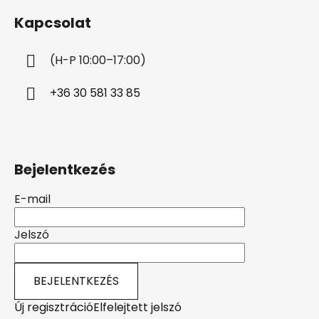
b
Kapcsolat
l
é
(H-P 10:00–17:00)
c
+36 30 581 33 85
Bejelentkezés
E-mail
Jelszó
BEJELENTKEZÉS
Új regisztráció
Elfelejtett jelszó