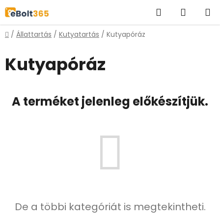
Ugrás
Keresés
KOSÁR
a
fő
Kezdőlap
/
Állattartás
/
Kutyatartás
/
Kutyapóráz
tartalomhoz
Kutyapóráz
A terméket jelenleg előkészítjük.
De a többi kategóriát is megtekintheti.