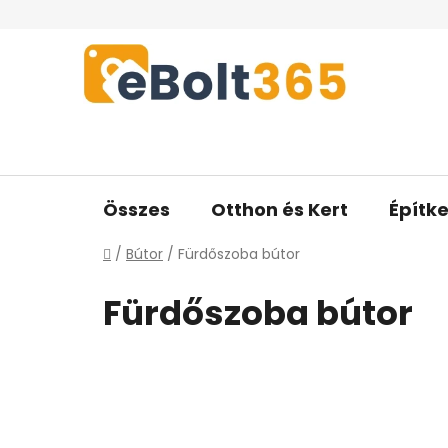
Ugrás
a
fő
tartalomhoz
Összes
Otthon és Kert
Építke
Kezdőlap
/
Bútor
/
Fürdőszoba bútor
Fürdőszoba bútor