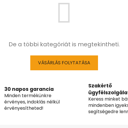
De a többi kategóriát is megtekintheti.
VÁSÁRLÁS FOLYTATÁSA
Szakértő
30 napos garancia
ügyfélszolgála
Minden termékünkre
Keress minket bá
érvényes, indoklás nélkül
mindenben igyek
érvényesítheted!
segítségedre lenn