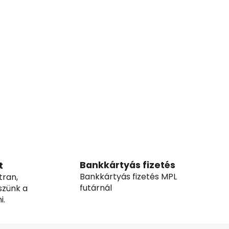
Bankkártyás fizetés
t
Bankkártyás fizetés MPL
tran,
futárnál
szünk a
i.