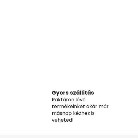
Gyors szállítás
Raktáron lévő
termékeinket akár már
másnap kézhez is
veheted!