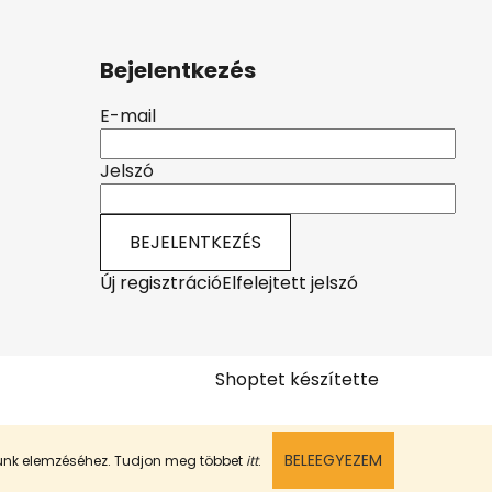
Bejelentkezés
E-mail
Jelszó
BEJELENTKEZÉS
Új regisztráció
Elfelejtett jelszó
Shoptet készítette
BELEEGYEZEM
munk elemzéséhez. Tudjon meg többet
itt
.