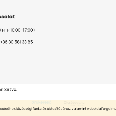
solat
(H-P 10:00–17:00)
+36 30 581 33 85
nntartva.
szabásához, közösségi funkciók biztosításához, valamint weboldalforgal
Árukereső.hu