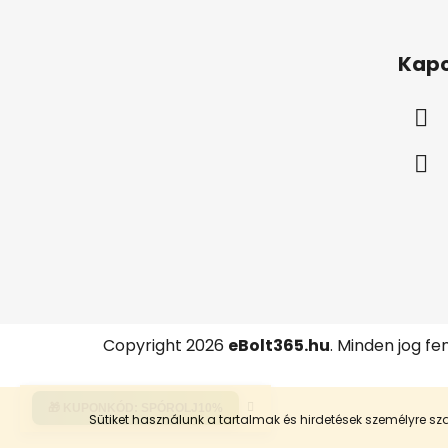
L
á
Kapc
b
l
é
c
Copyright 2026
eBolt365.hu
. Minden jog fe
🎁 KUPONKÓD:
SPÓROLJ10%
Sütiket használunk a tartalmak és hirdetések személyre 