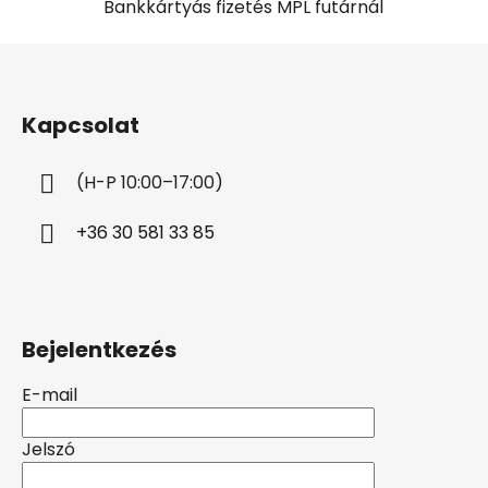
Bankkártyás fizetés MPL futárnál
L
á
b
Kapcsolat
l
é
(H-P 10:00–17:00)
c
+36 30 581 33 85
Bejelentkezés
E-mail
Jelszó