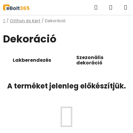
Ugrás
Keresés
KOSÁR
a
fő
Kezdőlap
/
Otthon és Kert
/
Dekoráció
tartalomhoz
Dekoráció
Szezonális
Lakberendezés
dekoráció
A terméket jelenleg előkészítjük.