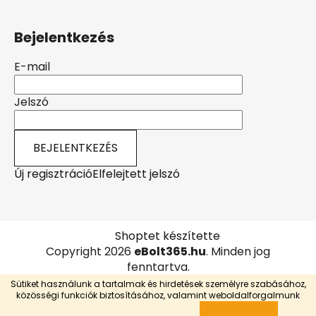
Bejelentkezés
E-mail
Jelszó
BEJELENTKEZÉS
Új regisztráció
Elfelejtett jelszó
Shoptet készítette
Copyright 2026
eBolt365.hu
. Minden jog
fenntartva.
Sütiket használunk a tartalmak és hirdetések személyre szabásához,
közösségi funkciók biztosításához, valamint weboldalforgalmunk
🎁 KUPONKÓD:
SPÓROLJ10%