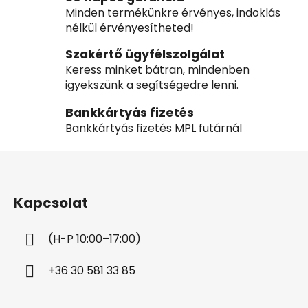
Minden termékünkre érvényes, indoklás
nélkül érvényesítheted!
Szakértő ügyfélszolgálat
Keress minket bátran, mindenben
igyekszünk a segítségedre lenni.
Bankkártyás fizetés
Bankkártyás fizetés MPL futárnál
L
á
b
Kapcsolat
l
é
(H-P 10:00–17:00)
c
+36 30 581 33 85