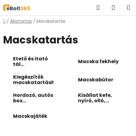
Ugrás
Keresés
KOSÁR
a
fő
Kezdőlap
/
Állattartás
/
Macskatartás
tartalomhoz
Macskatartás
Etető és itató
Macska fekhely
tál
kisállatoknak
Kiegészítők
Macskabútor
macskatartáshoz
Hordozó, autós
Kisállat kefe,
box
nyíró, olló,
kisállatoknak
karomvágó
Macskajáték