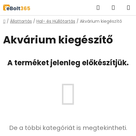
Ugrás
Keresés
KOSÁR
a
fő
Kezdőlap
/
Állattartás
/
Hal- és Hüllőtartás
/
Akvárium kiegészítő
tartalomhoz
Akvárium kiegészítő
A terméket jelenleg előkészítjük.
De a többi kategóriát is megtekintheti.