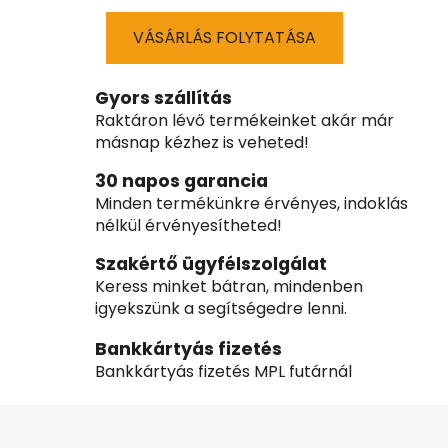
VÁSÁRLÁS FOLYTATÁSA
Gyors szállítás
Raktáron lévő termékeinket akár már
másnap kézhez is veheted!
30 napos garancia
Minden termékünkre érvényes, indoklás
nélkül érvényesítheted!
Szakértő ügyfélszolgálat
Keress minket bátran, mindenben
igyekszünk a segítségedre lenni.
Bankkártyás fizetés
Bankkártyás fizetés MPL futárnál
L
á