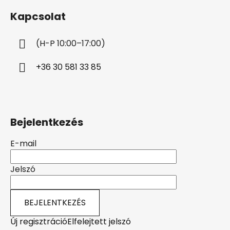
b
Kapcsolat
l
é
(H-P 10:00–17:00)
c
+36 30 581 33 85
Bejelentkezés
E-mail
Jelszó
BEJELENTKEZÉS
Új regisztráció
Elfelejtett jelszó