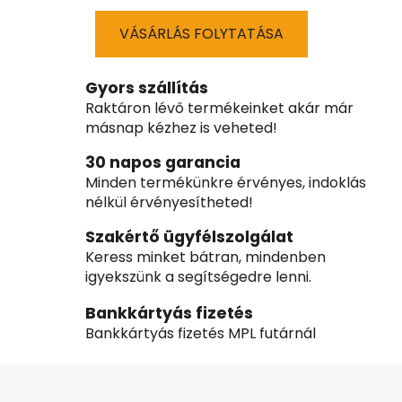
VÁSÁRLÁS FOLYTATÁSA
Gyors szállítás
Raktáron lévő termékeinket akár már
másnap kézhez is veheted!
30 napos garancia
Minden termékünkre érvényes, indoklás
nélkül érvényesítheted!
Szakértő ügyfélszolgálat
Keress minket bátran, mindenben
igyekszünk a segítségedre lenni.
Bankkártyás fizetés
Bankkártyás fizetés MPL futárnál
L
á