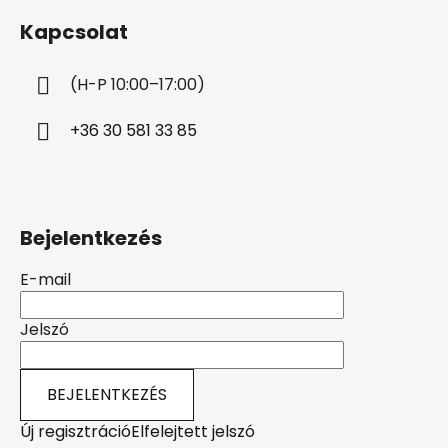
b
Kapcsolat
l
é
(H-P 10:00–17:00)
c
+36 30 581 33 85
Bejelentkezés
E-mail
Jelszó
BEJELENTKEZÉS
Új regisztráció
Elfelejtett jelszó