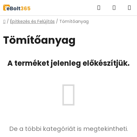
Ugrás
Keresés
KOSÁR
a
fő
Kezdőlap
/
Építkezés és Felújítás
/
Tömítőanyag
tartalomhoz
Tömítőanyag
A terméket jelenleg előkészítjük.
De a többi kategóriát is megtekintheti.