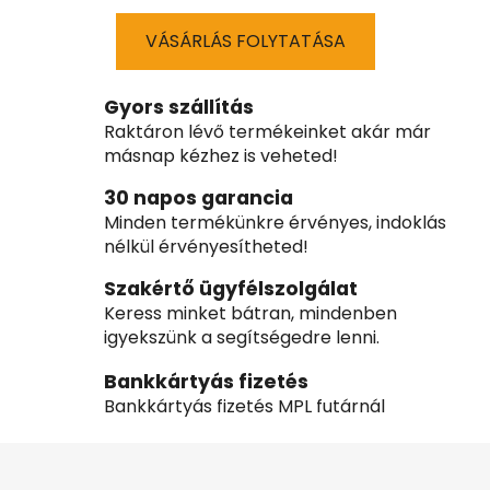
VÁSÁRLÁS FOLYTATÁSA
Gyors szállítás
Raktáron lévő termékeinket akár már
másnap kézhez is veheted!
30 napos garancia
Minden termékünkre érvényes, indoklás
nélkül érvényesítheted!
Szakértő ügyfélszolgálat
Keress minket bátran, mindenben
igyekszünk a segítségedre lenni.
Bankkártyás fizetés
Bankkártyás fizetés MPL futárnál
L
á