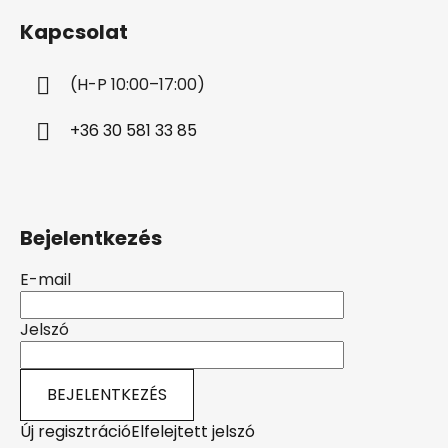
b
Kapcsolat
l
é
(H-P 10:00–17:00)
c
+36 30 581 33 85
Bejelentkezés
E-mail
Jelszó
BEJELENTKEZÉS
Új regisztráció
Elfelejtett jelszó