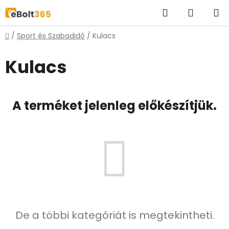
Ugrás
Keresés
KOSÁR
a
fő
Kezdőlap
/
Sport és Szabadidő
/
Kulacs
tartalomhoz
Kulacs
A terméket jelenleg előkészítjük.
De a többi kategóriát is megtekintheti.