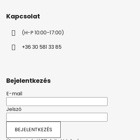
á
b
Kapcsolat
l
é
(H-P 10:00–17:00)
c
+36 30 581 33 85
Bejelentkezés
E-mail
Jelszó
BEJELENTKEZÉS