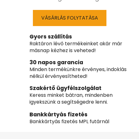
VÁSÁRLÁS FOLYTATÁSA
Gyors szállítás
Raktáron lévő termékeinket akár már
másnap kézhez is veheted!
30 napos garancia
Minden termékünkre érvényes, indoklás
nélkül érvényesítheted!
Szakértő ügyfélszolgálat
Keress minket bátran, mindenben
igyekszünk a segítségedre lenni.
Bankkártyás fizetés
Bankkártyás fizetés MPL futárnál
L