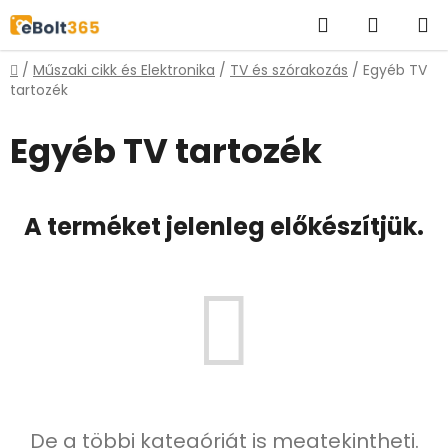
Ugrás
Keresés
KOSÁR
a
fő
Kezdőlap
/
Műszaki cikk és Elektronika
/
TV és szórakozás
/
Egyéb TV
tartalomhoz
tartozék
Egyéb TV tartozék
A terméket jelenleg előkészítjük.
De a többi kategóriát is megtekintheti.