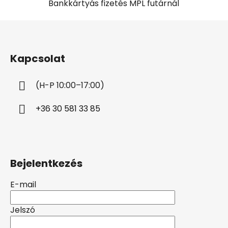
Bankkártyás fizetés MPL futárnál
L
á
b
Kapcsolat
l
é
(H-P 10:00–17:00)
c
+36 30 581 33 85
Bejelentkezés
E-mail
Jelszó