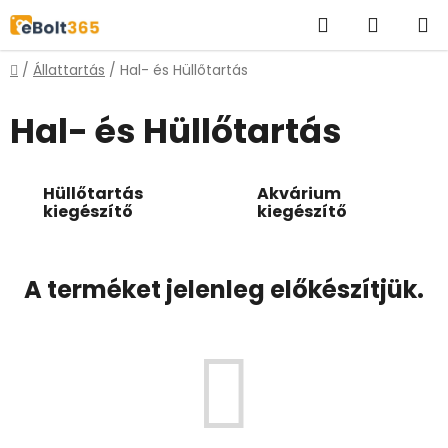
Ugrás
Keresés
KOSÁR
a
fő
Kezdőlap
/
Állattartás
/
Hal- és Hüllőtartás
tartalomhoz
Hal- és Hüllőtartás
Hüllőtartás
Akvárium
kiegészítő
kiegészítő
A terméket jelenleg előkészítjük.