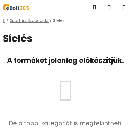
Ugrás
Keresés
KOSÁR
a
fő
Kezdőlap
/
Sport és Szabadidő
/
Síelés
tartalomhoz
Síelés
A terméket jelenleg előkészítjük.
De a többi kategóriát is megtekintheti.