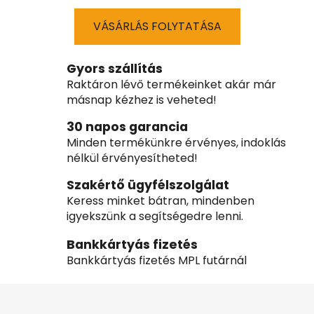
VÁSÁRLÁS FOLYTATÁSA
Gyors szállítás
Raktáron lévő termékeinket akár már
másnap kézhez is veheted!
30 napos garancia
Minden termékünkre érvényes, indoklás
nélkül érvényesítheted!
Szakértő ügyfélszolgálat
Keress minket bátran, mindenben
igyekszünk a segítségedre lenni.
Bankkártyás fizetés
Bankkártyás fizetés MPL futárnál
L
á