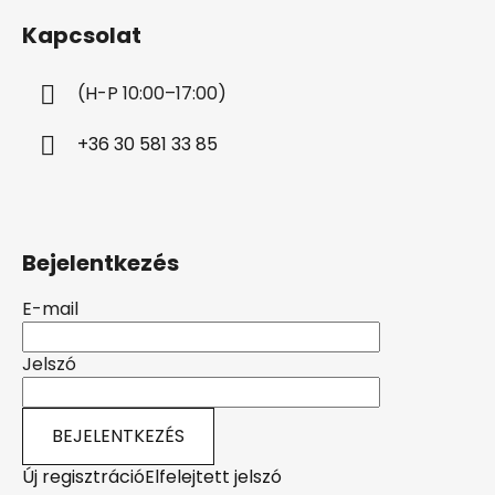
b
Kapcsolat
l
é
(H-P 10:00–17:00)
c
+36 30 581 33 85
Bejelentkezés
E-mail
Jelszó
BEJELENTKEZÉS
Új regisztráció
Elfelejtett jelszó