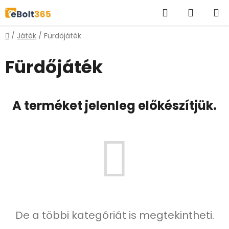
Ugrás
Keresés
KOSÁR
a
fő
Kezdőlap
/
Játék
/
Fürdőjáték
tartalomhoz
Fürdőjáték
A terméket jelenleg előkészítjük.
De a többi kategóriát is megtekintheti.