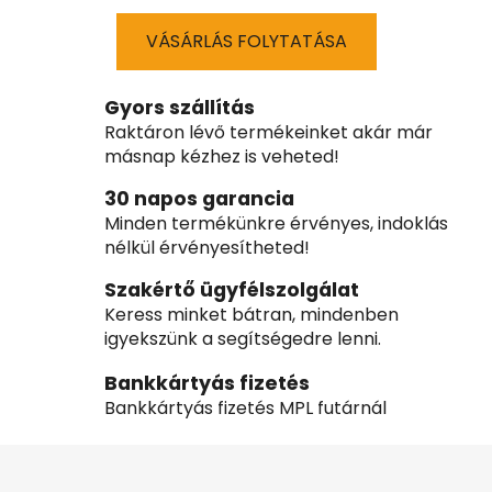
VÁSÁRLÁS FOLYTATÁSA
Gyors szállítás
Raktáron lévő termékeinket akár már
másnap kézhez is veheted!
30 napos garancia
Minden termékünkre érvényes, indoklás
nélkül érvényesítheted!
Szakértő ügyfélszolgálat
Keress minket bátran, mindenben
igyekszünk a segítségedre lenni.
Bankkártyás fizetés
Bankkártyás fizetés MPL futárnál
L
á