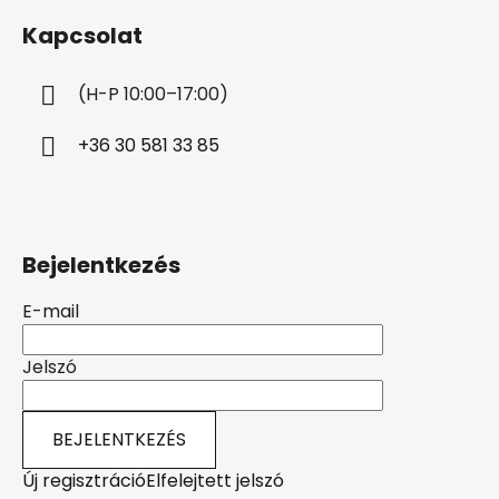
b
Kapcsolat
l
é
(H-P 10:00–17:00)
c
+36 30 581 33 85
Bejelentkezés
E-mail
Jelszó
BEJELENTKEZÉS
Új regisztráció
Elfelejtett jelszó