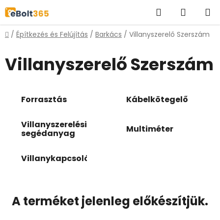
Ugrás
Keresés
KOSÁR
a
fő
Kezdőlap
/
Építkezés és Felújítás
/
Barkács
/
Villanyszerelő Szerszám
tartalomhoz
Villanyszerelő Szerszám
Forrasztás
Kábelkötegelő
Villanyszerelési
Multiméter
segédanyag
Villanykapcsoló
A terméket jelenleg előkészítjük.