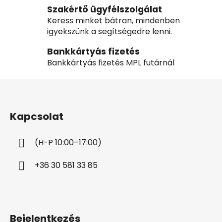
Szakértő ügyfélszolgálat
Keress minket bátran, mindenben
igyekszünk a segítségedre lenni.
Bankkártyás fizetés
Bankkártyás fizetés MPL futárnál
L
á
b
Kapcsolat
l
é
(H-P 10:00–17:00)
c
+36 30 581 33 85
Bejelentkezés