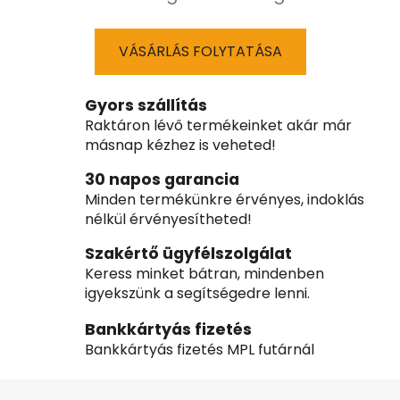
VÁSÁRLÁS FOLYTATÁSA
Gyors szállítás
Raktáron lévő termékeinket akár már
másnap kézhez is veheted!
30 napos garancia
Minden termékünkre érvényes, indoklás
nélkül érvényesítheted!
Szakértő ügyfélszolgálat
Keress minket bátran, mindenben
igyekszünk a segítségedre lenni.
Bankkártyás fizetés
Bankkártyás fizetés MPL futárnál
L