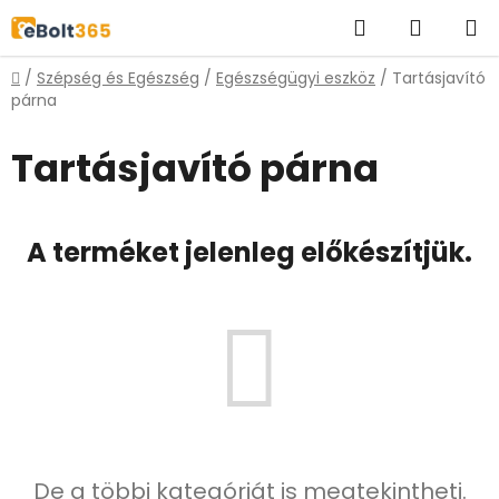
Ugrás
Keresés
KOSÁR
a
fő
Kezdőlap
/
Szépség és Egészség
/
Egészségügyi eszköz
/
Tartásjavító
tartalomhoz
párna
Tartásjavító párna
A terméket jelenleg előkészítjük.
De a többi kategóriát is megtekintheti.