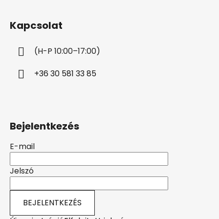
á
b
Kapcsolat
l
é
(H-P 10:00–17:00)
c
+36 30 581 33 85
Bejelentkezés
E-mail
Jelszó
BEJELENTKEZÉS