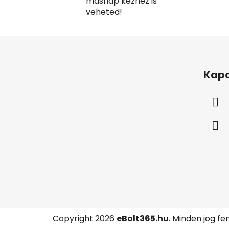
másnap kézhez is
veheted!
L
á
Kapc
b
l
é
c
Copyright 2026
eBolt365.hu
. Minden jog fe