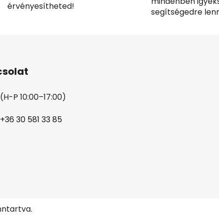
mindenben igyek
érvényesítheted!
segítségedre lenn
solat
(H-P 10:00–17:00)
+36 30 581 33 85
nntartva.