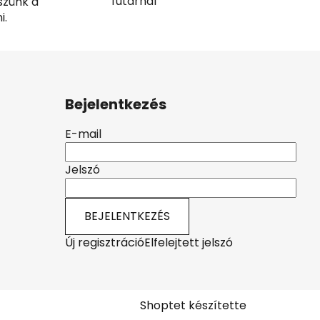
futárnál
szünk a
i.
Bejelentkezés
E-mail
Jelszó
BEJELENTKEZÉS
Új regisztráció
Elfelejtett jelszó
Shoptet készítette