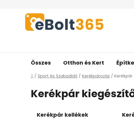
Ugrás
a
fő
tartalomhoz
Összes
Otthon és Kert
Építke
Kezdőlap
/
Sport és Szabadidő
/
Kerékpározás
/
Kerékpár 
Kerékpár kiegészít
Kerékpár kellékek
Keré