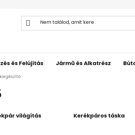
zés és Felújítás
Jármű és Alkatrész
Bút
kiegészítő
ő
kpár világítás
Kerékpáros táska