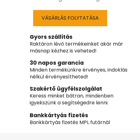
VÁSÁRLÁS FOLYTATÁSA
Gyors szállítás
Raktáron lévő termékeinket akár már
másnap kézhez is veheted!
30 napos garancia
Minden termékünkre érvényes, indoklás
nélkül érvényesítheted!
Szakértő ügyfélszolgálat
Keress minket bátran, mindenben
igyekszünk a segítségedre lenni.
Bankkártyás fizetés
Bankkártyás fizetés MPL futárnál
L