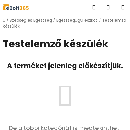
Ugrás
Keresés
KOSÁR
a
fő
Kezdőlap
/
Szépség és Egészség
/
Egészségügyi eszköz
/
Testelemző
tartalomhoz
készülék
Testelemző készülék
A terméket jelenleg előkészítjük.
De a többi kategóriát is megtekintheti.