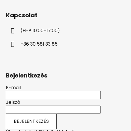
á
b
Kapcsolat
l
é
(H-P 10:00–17:00)
c
+36 30 581 33 85
Bejelentkezés
E-mail
Jelszó
BEJELENTKEZÉS