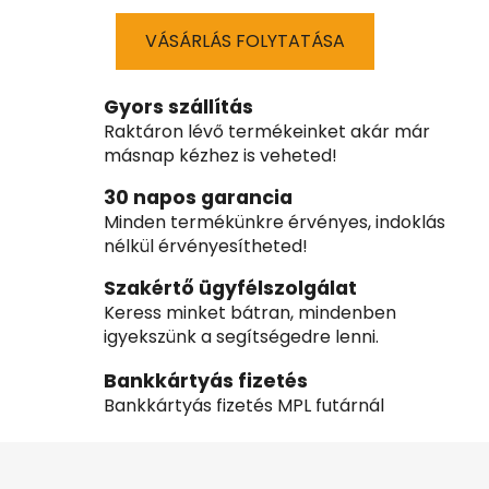
VÁSÁRLÁS FOLYTATÁSA
Gyors szállítás
Raktáron lévő termékeinket akár már
másnap kézhez is veheted!
30 napos garancia
Minden termékünkre érvényes, indoklás
nélkül érvényesítheted!
Szakértő ügyfélszolgálat
Keress minket bátran, mindenben
igyekszünk a segítségedre lenni.
Bankkártyás fizetés
Bankkártyás fizetés MPL futárnál
L
á