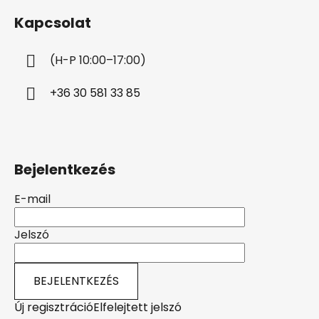
b
Kapcsolat
l
é
(H-P 10:00–17:00)
c
+36 30 581 33 85
Bejelentkezés
E-mail
Jelszó
BEJELENTKEZÉS
Új regisztráció
Elfelejtett jelszó