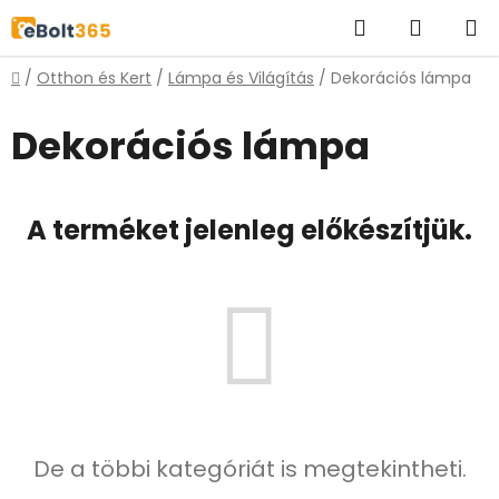
Ugrás
Keresés
KOSÁR
a
fő
Kezdőlap
/
Otthon és Kert
/
Lámpa és Világítás
/
Dekorációs lámpa
tartalomhoz
Dekorációs lámpa
A terméket jelenleg előkészítjük.
De a többi kategóriát is megtekintheti.