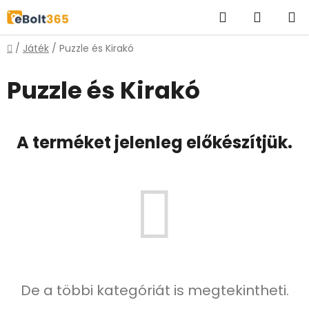
Ugrás
Keresés
KOSÁR
a
fő
Kezdőlap
/
Játék
/
Puzzle és Kirakó
tartalomhoz
Puzzle és Kirakó
A terméket jelenleg előkészítjük.
De a többi kategóriát is megtekintheti.