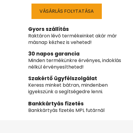
VÁSÁRLÁS FOLYTATÁSA
Gyors szállítás
Raktáron lévő termékeinket akár már
másnap kézhez is veheted!
30 napos garancia
Minden termékünkre érvényes, indoklás
nélkül érvényesítheted!
Szakértő ügyfélszolgálat
Keress minket bátran, mindenben
igyekszünk a segítségedre lenni.
Bankkártyás fizetés
Bankkártyás fizetés MPL futárnál
L
á