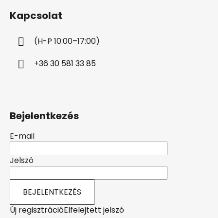
b
Kapcsolat
l
é
(H-P 10:00–17:00)
c
+36 30 581 33 85
Bejelentkezés
E-mail
Jelszó
BEJELENTKEZÉS
Új regisztráció
Elfelejtett jelszó