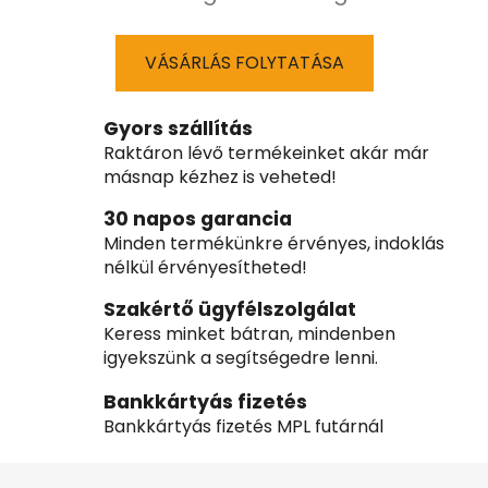
VÁSÁRLÁS FOLYTATÁSA
Gyors szállítás
Raktáron lévő termékeinket akár már
másnap kézhez is veheted!
30 napos garancia
Minden termékünkre érvényes, indoklás
nélkül érvényesítheted!
Szakértő ügyfélszolgálat
Keress minket bátran, mindenben
igyekszünk a segítségedre lenni.
Bankkártyás fizetés
Bankkártyás fizetés MPL futárnál
L