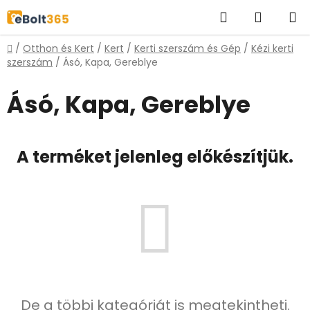
Ugrás
Keresés
KOSÁR
a
fő
Kezdőlap
/
Otthon és Kert
/
Kert
/
Kerti szerszám és Gép
/
Kézi kerti
tartalomhoz
szerszám
/
Ásó, Kapa, Gereblye
Ásó, Kapa, Gereblye
A terméket jelenleg előkészítjük.
De a többi kategóriát is megtekintheti.