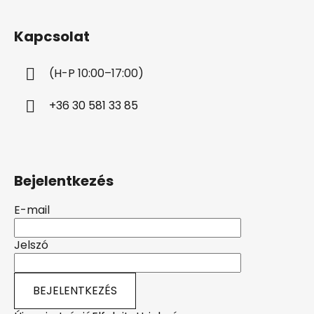
á
b
Kapcsolat
l
é
(H-P 10:00–17:00)
c
+36 30 581 33 85
Bejelentkezés
E-mail
Jelszó
BEJELENTKEZÉS