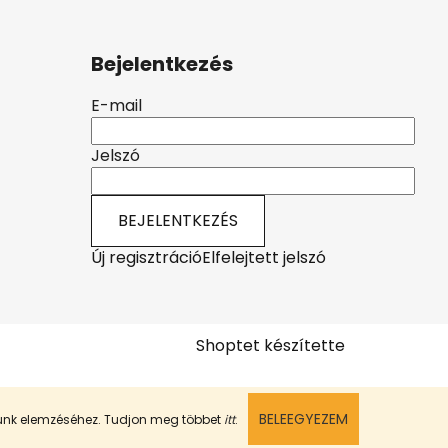
Bejelentkezés
E-mail
Jelszó
BEJELENTKEZÉS
Új regisztráció
Elfelejtett jelszó
Shoptet készítette
BELEEGYEZEM
munk elemzéséhez. Tudjon meg többet
itt
.