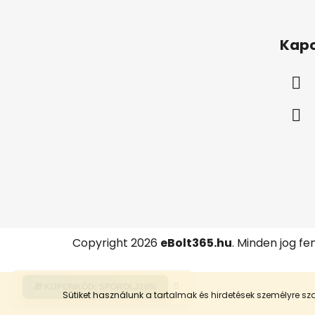
L
á
Kapc
b
l
é
c
Copyright 2026
eBolt365.hu
. Minden jog fe
🎁 KUPONKÓD:
SPÓROLJ10%
Sütiket használunk a tartalmak és hirdetések személyre 