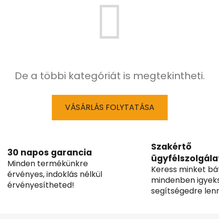
De a többi kategóriát is megtekintheti.
VÁSÁRLÁS FOLYTATÁSA
Szakértő
30 napos garancia
ügyfélszolgála
Minden termékünkre
Keress minket bá
érvényes, indoklás nélkül
mindenben igyek
érvényesítheted!
segítségedre lenn