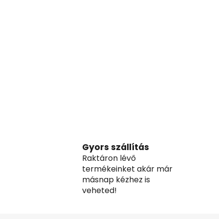
Gyors szállítás
Raktáron lévő
termékeinket akár már
másnap kézhez is
veheted!