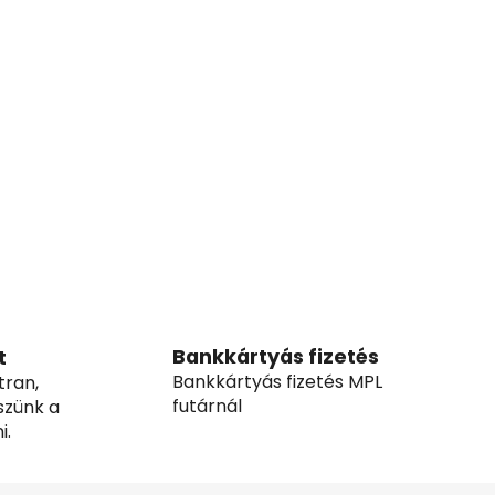
Bankkártyás fizetés
t
Bankkártyás fizetés MPL
tran,
futárnál
szünk a
i.