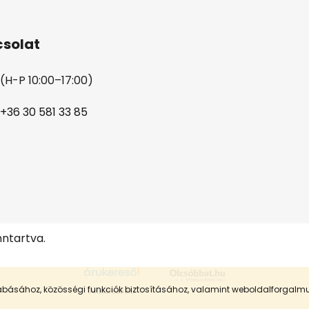
solat
(H-P 10:00–17:00)
+36 30 581 33 85
nntartva.
szabásához, közösségi funkciók biztosításához, valamint weboldalforgal
Árukereső.hu