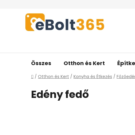
Ugrás
a
fő
tartalomhoz
Összes
Otthon és Kert
Építke
Kezdőlap
/
Otthon és Kert
/
Konyha és Étkezés
/
Főzőedé
Edény fedő