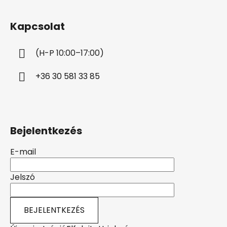
á
b
Kapcsolat
l
é
(H-P 10:00–17:00)
c
+36 30 581 33 85
Bejelentkezés
E-mail
Jelszó
BEJELENTKEZÉS