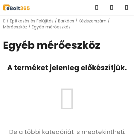
Ugrás
Keresés
KOSÁR
a
fő
Kezdőlap
/
Építkezés és Felújítás
/
Barkács
/
Kéziszerszám
/
tartalomhoz
Mérőeszköz
/
Egyéb mérőeszköz
Egyéb mérőeszköz
A terméket jelenleg előkészítjük.
De a többi kategóriát is megtekintheti.