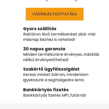
VÁSÁRLÁS FOLYTATÁSA
Gyors szállítás
Raktáron lévő termékeinket akár már
másnap kézhez is veheted!
30 napos garancia
Minden termékünkre érvényes, indoklás
nélkül érvényesítheted!
Szakértő ügyfélszolgálat
Keress minket bátran, mindenben
igyekszünk a segítségedre lenni.
Bankkártyás fizetés
Bankkártyás fizetés MPL futárnál
L