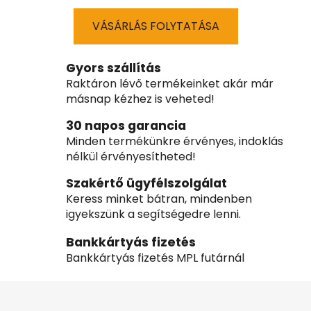
VÁSÁRLÁS FOLYTATÁSA
Gyors szállítás
Raktáron lévő termékeinket akár már
másnap kézhez is veheted!
30 napos garancia
Minden termékünkre érvényes, indoklás
nélkül érvényesítheted!
Szakértő ügyfélszolgálat
Keress minket bátran, mindenben
igyekszünk a segítségedre lenni.
Bankkártyás fizetés
Bankkártyás fizetés MPL futárnál
L
á