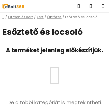
Ugrás
Keresés
KOSÁR
a
fő
Kezdőlap
/
Otthon és Kert
/
Kert
/
Öntözés
/
Esőztető és locsoló
tartalomhoz
Esőztető és locsoló
A terméket jelenleg előkészítjük.
De a többi kategóriát is megtekintheti.