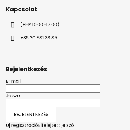
b
Kapcsolat
l
é
(H-P 10:00–17:00)
c
+36 30 581 33 85
Bejelentkezés
E-mail
Jelszó
BEJELENTKEZÉS
Új regisztráció
Elfelejtett jelszó