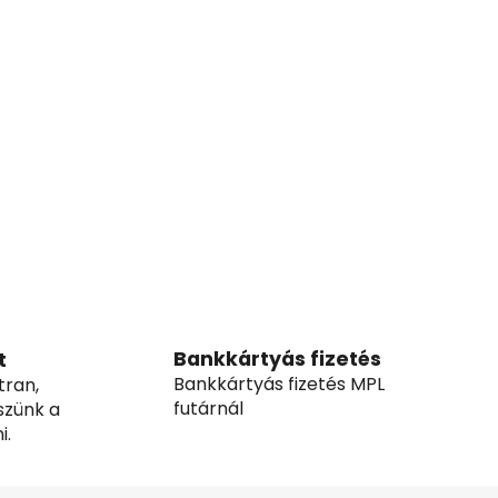
Bankkártyás fizetés
t
Bankkártyás fizetés MPL
tran,
futárnál
szünk a
i.