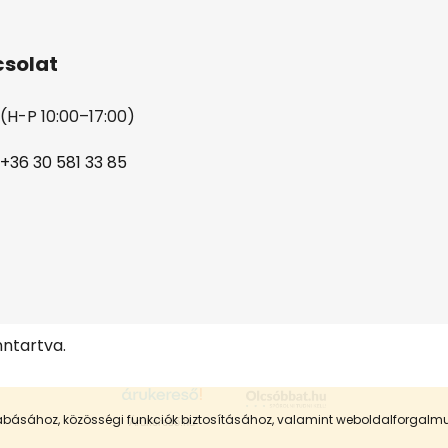
solat
(H-P 10:00–17:00)
+36 30 581 33 85
nntartva.
szabásához, közösségi funkciók biztosításához, valamint weboldalforgal
Árukereső.hu