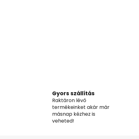
Gyors szállítás
Raktáron lévő
termékeinket akár már
másnap kézhez is
veheted!