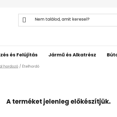
zés és Felújítás
Jármű és Alkatrész
Bút
tal hordozó
/
Ételhordó
A terméket jelenleg előkészítjük.