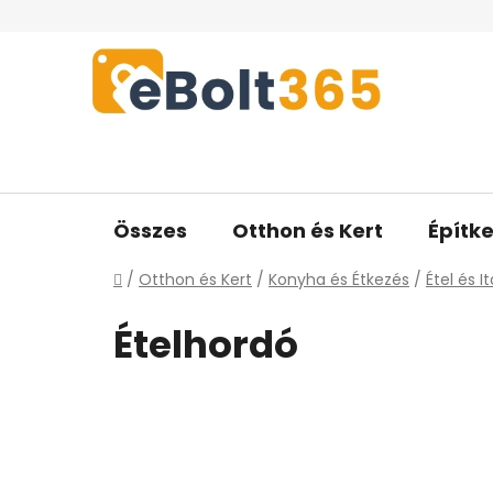
Ugrás
a
fő
tartalomhoz
Összes
Otthon és Kert
Építke
Kezdőlap
/
Otthon és Kert
/
Konyha és Étkezés
/
Étel és I
Ételhordó