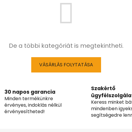
De a többi kategóriát is megtekintheti.
VÁSÁRLÁS FOLYTATÁSA
Szakértő
30 napos garancia
ügyfélszolgála
Minden termékünkre
Keress minket bá
érvényes, indoklás nélkül
mindenben igyek
érvényesítheted!
segítségedre lenn