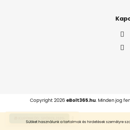
L
á
Kapc
b
l
é
c
Copyright 2026
eBolt365.hu
. Minden jog fe
🎁 KUPONKÓD:
SPÓROLJ10%
Sütiket használunk a tartalmak és hirdetések személyre 