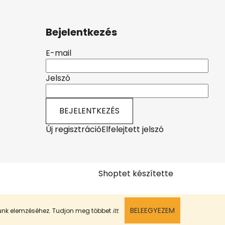
Bejelentkezés
E-mail
Jelszó
BEJELENTKEZÉS
Új regisztráció
Elfelejtett jelszó
Shoptet készítette
BELEEGYEZEM
munk elemzéséhez. Tudjon meg többet
itt
.