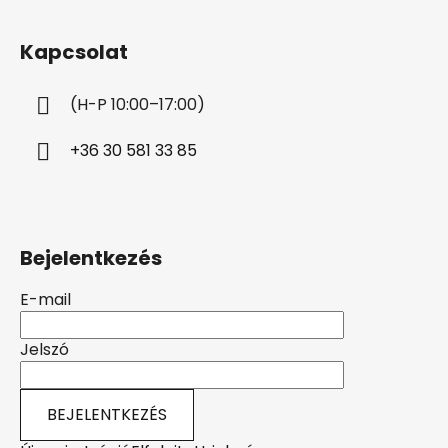
á
b
Kapcsolat
l
é
(H-P 10:00–17:00)
c
+36 30 581 33 85
Bejelentkezés
E-mail
Jelszó
BEJELENTKEZÉS