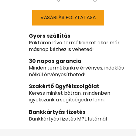
VÁSÁRLÁS FOLYTATÁSA
Gyors szállítás
Raktáron lévő termékeinket akár már
másnap kézhez is veheted!
30 napos garancia
Minden termékünkre érvényes, indoklás
nélkül érvényesítheted!
Szakértő ügyfélszolgálat
Keress minket bátran, mindenben
igyekszünk a segítségedre lenni.
Bankkártyás fizetés
Bankkártyás fizetés MPL futárnál
L