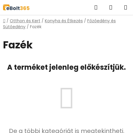
Ugrás
Keresés
KOSÁR
a
fő
Kezdőlap
/
Otthon és Kert
/
Konyha és Étkezés
/
Főzőedény és
tartalomhoz
Sütőedény
/
Fazék
Fazék
A terméket jelenleg előkészítjük.
De a többi kategóriát is megtekintheti.