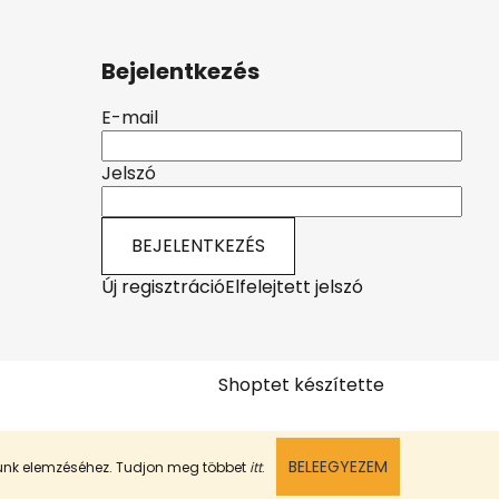
Bejelentkezés
E-mail
Jelszó
BEJELENTKEZÉS
Új regisztráció
Elfelejtett jelszó
Shoptet készítette
BELEEGYEZEM
munk elemzéséhez. Tudjon meg többet
itt
.