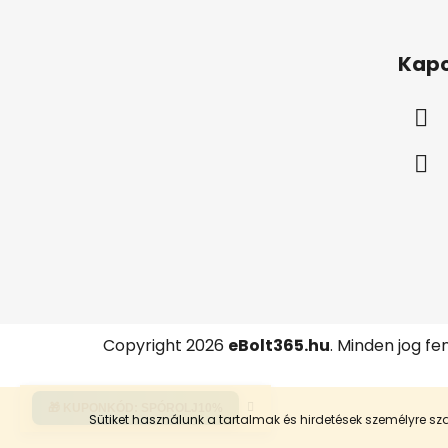
L
á
Kapc
b
l
é
c
Copyright 2026
eBolt365.hu
. Minden jog fe
🎁 KUPONKÓD:
SPÓROLJ10%
Sütiket használunk a tartalmak és hirdetések személyre 