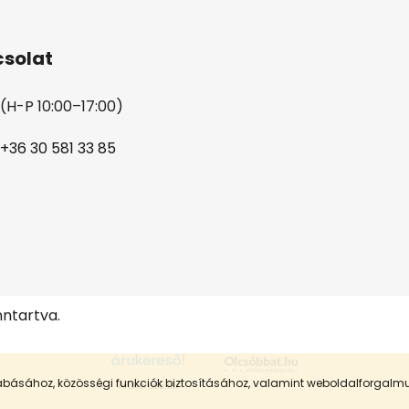
solat
(H-P 10:00–17:00)
+36 30 581 33 85
nntartva.
szabásához, közösségi funkciók biztosításához, valamint weboldalforgal
Árukereső.hu