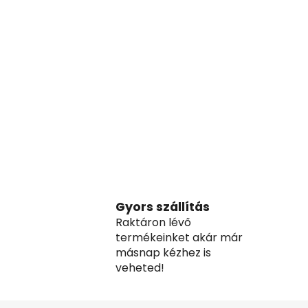
Gyors szállítás
Raktáron lévő
termékeinket akár már
másnap kézhez is
veheted!