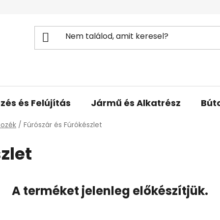
zés és Felújítás
Jármű és Alkatrész
Bút
tozék
/
Fúrószár és Fúrókészlet
zlet
A terméket jelenleg előkészítjük.