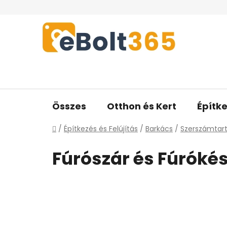
Ugrás
a
fő
tartalomhoz
Összes
Otthon és Kert
Építke
Kezdőlap
/
Építkezés és Felújítás
/
Barkács
/
Szerszámtar
Fúrószár és Fúrókés