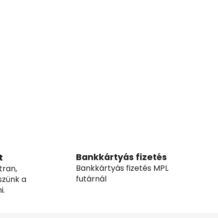
Bankkártyás fizetés
t
Bankkártyás fizetés MPL
tran,
futárnál
szünk a
i.