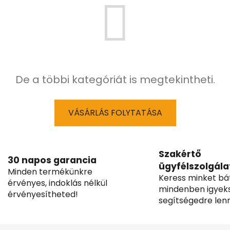
De a többi kategóriát is megtekintheti.
VÁSÁRLÁS FOLYTATÁSA
Szakértő
30 napos garancia
ügyfélszolgála
Minden termékünkre
Keress minket bá
érvényes, indoklás nélkül
mindenben igyek
érvényesítheted!
segítségedre lenn