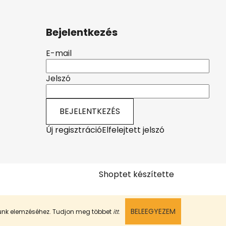
Bejelentkezés
E-mail
Jelszó
BEJELENTKEZÉS
Új regisztráció
Elfelejtett jelszó
Shoptet készítette
BELEEGYEZEM
munk elemzéséhez. Tudjon meg többet
itt
.