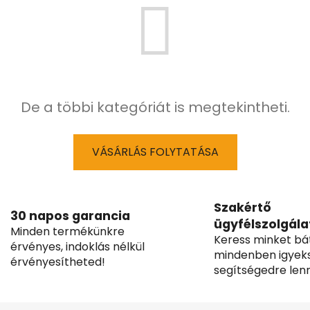
De a többi kategóriát is megtekintheti.
VÁSÁRLÁS FOLYTATÁSA
Szakértő
30 napos garancia
ügyfélszolgála
Minden termékünkre
Keress minket bá
érvényes, indoklás nélkül
mindenben igyek
érvényesítheted!
segítségedre lenn