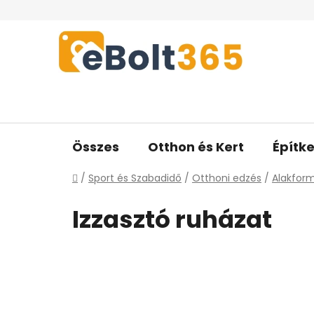
Ugrás
a
fő
tartalomhoz
Összes
Otthon és Kert
Építke
Kezdőlap
/
Sport és Szabadidő
/
Otthoni edzés
/
Alakfor
Izzasztó ruházat