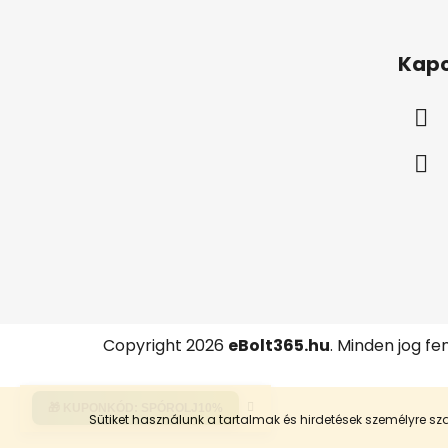
L
á
Kapc
b
l
é
c
Copyright 2026
eBolt365.hu
. Minden jog fe
🎁 KUPONKÓD:
SPÓROLJ10%
Sütiket használunk a tartalmak és hirdetések személyre 