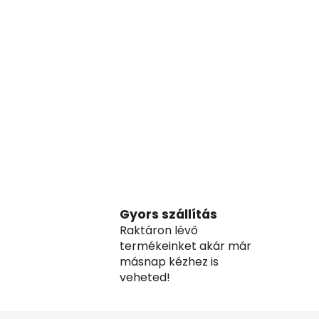
Gyors szállítás
Raktáron lévő
termékeinket akár már
másnap kézhez is
veheted!