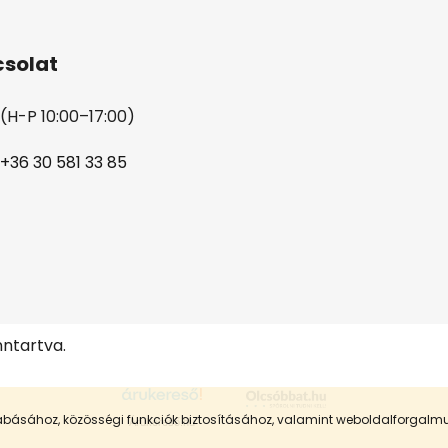
solat
(H-P 10:00–17:00)
+36 30 581 33 85
nntartva.
szabásához, közösségi funkciók biztosításához, valamint weboldalforgal
Árukereső.hu