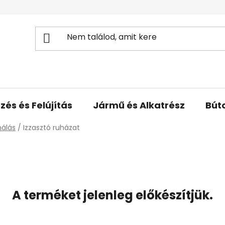
zés és Felújítás
Jármű és Alkatrész
Bút
málás
/
Izzasztó ruházat
A terméket jelenleg előkészítjük.