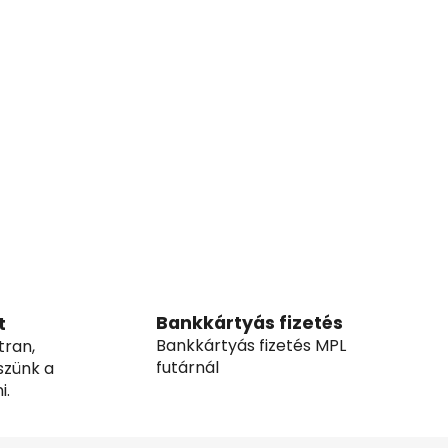
Bankkártyás fizetés
t
Bankkártyás fizetés MPL
tran,
futárnál
szünk a
i.