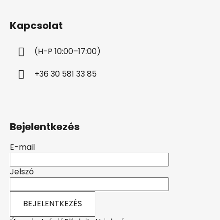
á
b
Kapcsolat
l
é
(H-P 10:00–17:00)
c
+36 30 581 33 85
Bejelentkezés
E-mail
Jelszó
BEJELENTKEZÉS