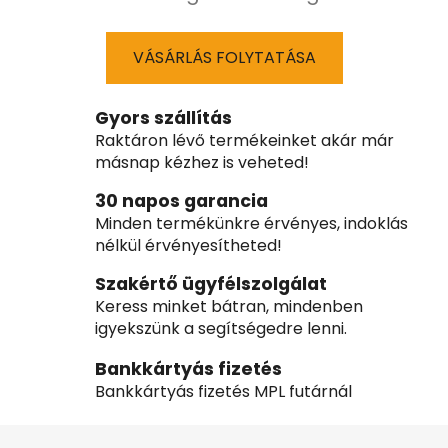
VÁSÁRLÁS FOLYTATÁSA
Gyors szállítás
Raktáron lévő termékeinket akár már
másnap kézhez is veheted!
30 napos garancia
Minden termékünkre érvényes, indoklás
nélkül érvényesítheted!
Szakértő ügyfélszolgálat
Keress minket bátran, mindenben
igyekszünk a segítségedre lenni.
Bankkártyás fizetés
Bankkártyás fizetés MPL futárnál
L