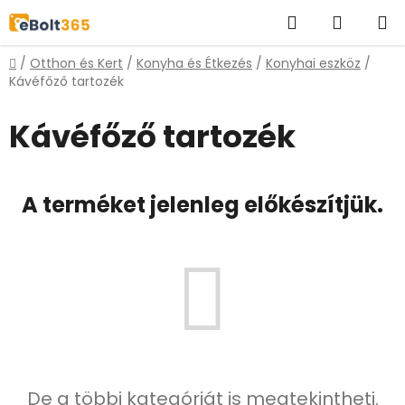
Ugrás
Keresés
KOSÁR
a
fő
Kezdőlap
/
Otthon és Kert
/
Konyha és Étkezés
/
Konyhai eszköz
/
tartalomhoz
Kávéfőző tartozék
Kávéfőző tartozék
A terméket jelenleg előkészítjük.
De a többi kategóriát is megtekintheti.