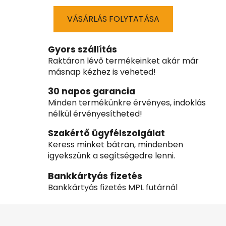
VÁSÁRLÁS FOLYTATÁSA
Gyors szállítás
Raktáron lévő termékeinket akár már
másnap kézhez is veheted!
30 napos garancia
Minden termékünkre érvényes, indoklás
nélkül érvényesítheted!
Szakértő ügyfélszolgálat
Keress minket bátran, mindenben
igyekszünk a segítségedre lenni.
Bankkártyás fizetés
Bankkártyás fizetés MPL futárnál
L
á