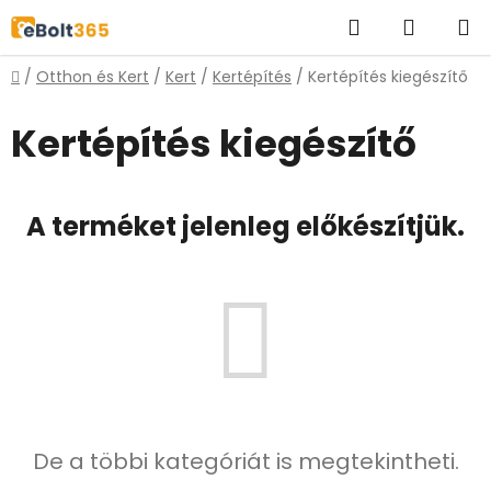
Ugrás
Keresés
KOSÁR
a
fő
Kezdőlap
/
Otthon és Kert
/
Kert
/
Kertépítés
/
Kertépítés kiegészítő
tartalomhoz
Kertépítés kiegészítő
A terméket jelenleg előkészítjük.
De a többi kategóriát is megtekintheti.