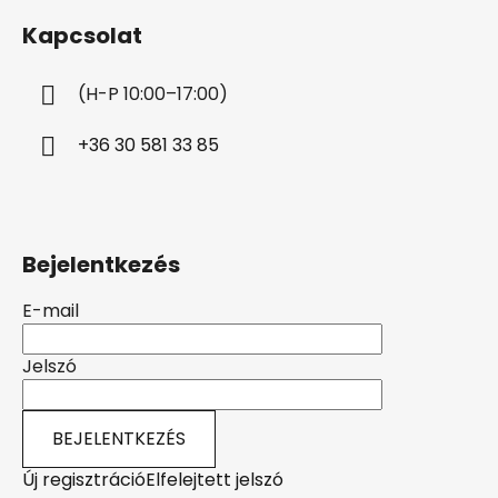
b
Kapcsolat
l
é
(H-P 10:00–17:00)
c
+36 30 581 33 85
Bejelentkezés
E-mail
Jelszó
BEJELENTKEZÉS
Új regisztráció
Elfelejtett jelszó