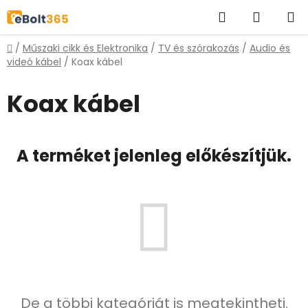
Ugrás
Keresés
KOSÁR
a
fő
Kezdőlap
/
Műszaki cikk és Elektronika
/
TV és szórakozás
/
Audio és
tartalomhoz
videó kábel
/
Koax kábel
Koax kábel
A terméket jelenleg előkészítjük.
De a többi kategóriát is megtekintheti.