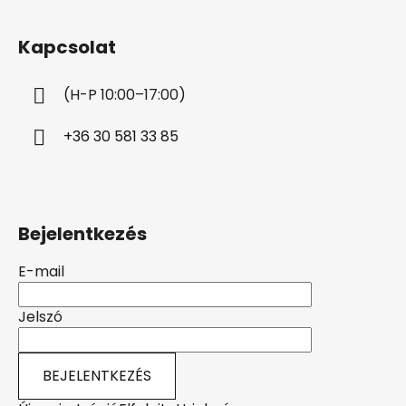
á
b
Kapcsolat
l
é
(H-P 10:00–17:00)
c
+36 30 581 33 85
Bejelentkezés
E-mail
Jelszó
BEJELENTKEZÉS