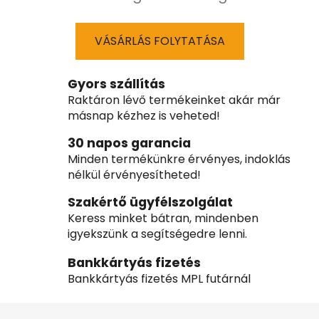
VÁSÁRLÁS FOLYTATÁSA
Gyors szállítás
Raktáron lévő termékeinket akár már
másnap kézhez is veheted!
30 napos garancia
Minden termékünkre érvényes, indoklás
nélkül érvényesítheted!
Szakértő ügyfélszolgálat
Keress minket bátran, mindenben
igyekszünk a segítségedre lenni.
Bankkártyás fizetés
Bankkártyás fizetés MPL futárnál
L